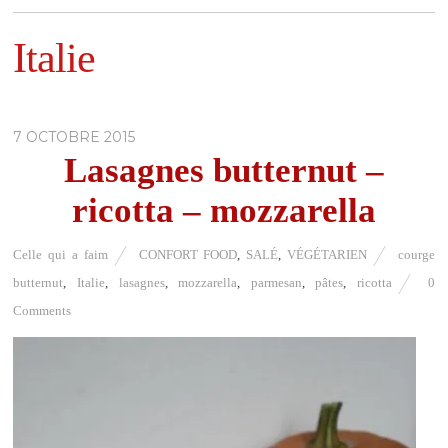
Italie
7 OCTOBRE 2015
Lasagnes butternut –
ricotta – mozzarella
Celle qui a faim
CONFORT FOOD
,
SALÉ
,
VÉGÉTARIEN
courge
butternut
,
Italie
,
lasagnes
,
mozzarella
,
parmesan
,
pâtes
,
ricotta
0
Comments