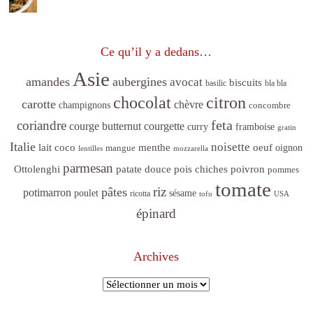
Ce qu’il y a dedans…
Asie
amandes
aubergines
avocat
biscuits
basilic
bla bla
citron
chocolat
carotte
chèvre
champignons
concombre
feta
coriandre
courge butternut
courgette
curry
framboise
gratin
Italie
noisette
lait coco
menthe
oeuf
mangue
oignon
lentilles
mozzarella
parmesan
poivron
Ottolenghi
patate douce
pois chiches
pommes
tomate
riz
pâtes
potimarron
sésame
poulet
ricotta
tofu
USA
épinard
Archives
Archives