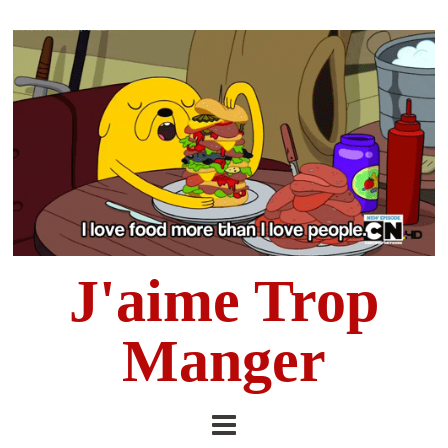
J'aime Trop
Manger