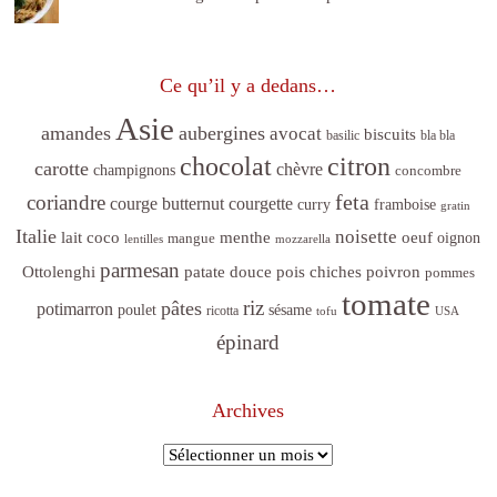
Ce qu’il y a dedans…
Asie
amandes
aubergines
avocat
biscuits
basilic
bla bla
citron
chocolat
carotte
chèvre
champignons
concombre
feta
coriandre
courge butternut
courgette
curry
framboise
gratin
Italie
noisette
lait coco
menthe
oeuf
mangue
oignon
lentilles
mozzarella
parmesan
poivron
Ottolenghi
patate douce
pois chiches
pommes
tomate
riz
pâtes
potimarron
sésame
poulet
ricotta
tofu
USA
épinard
Archives
Archives