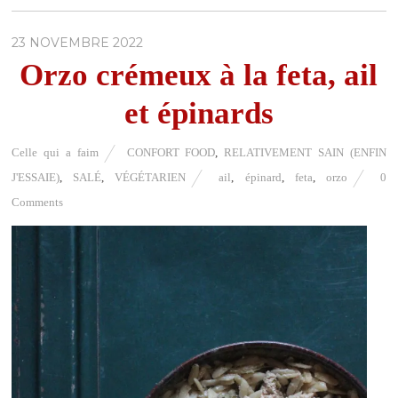
23 NOVEMBRE 2022
Orzo crémeux à la feta, ail
et épinards
Celle qui a faim
CONFORT FOOD
,
RELATIVEMENT SAIN (ENFIN
J'ESSAIE)
,
SALÉ
,
VÉGÉTARIEN
ail
,
épinard
,
feta
,
orzo
0
Comments