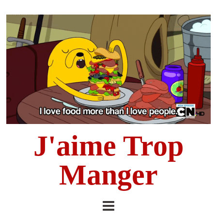
J'aime Trop
Manger