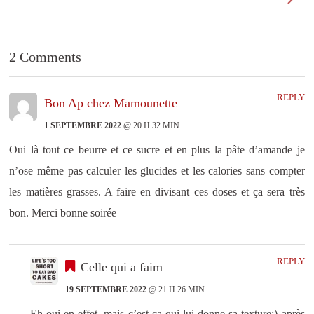
e
r
)
e
)
2 Comments
REPLY
Bon Ap chez Mamounette
1 SEPTEMBRE 2022
@ 20 H 32 MIN
Oui là tout ce beurre et ce sucre et en plus la pâte d’amande je
n’ose même pas calculer les glucides et les calories sans compter
les matières grasses. A faire en divisant ces doses et ça sera très
bon. Merci bonne soirée
REPLY
Celle qui a faim
19 SEPTEMBRE 2022
@ 21 H 26 MIN
Eh oui en effet, mais c’est ça qui lui donne sa texture;) après