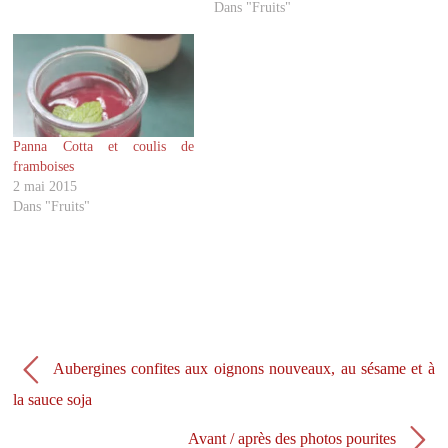
r
r
Dans "Fruits"
T
F
w
a
i
c
t
e
t
b
e
o
r
o
(
k
o
(
u
o
v
u
Panna Cotta et coulis de
r
v
framboises
e
r
d
e
2 mai 2015
a
d
Dans "Fruits"
n
a
s
n
u
s
n
u
e
n
n
e
o
n
u
o
v
u
e
v
l
e
l
l
e
l
Aubergines confites aux oignons nouveaux, au sésame et à
f
e
e
f
la sauce soja
n
e
ê
n
t
ê
Avant / après des photos pourites
r
t