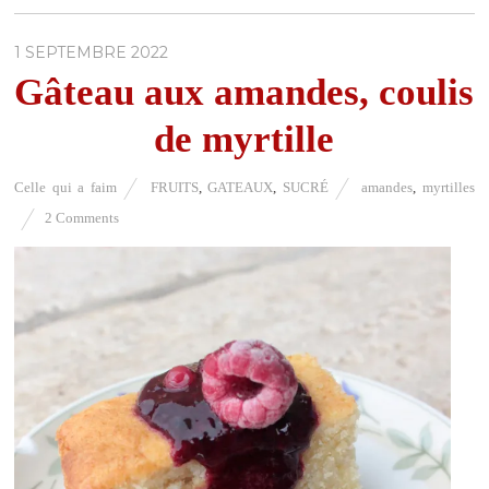
1 SEPTEMBRE 2022
Gâteau aux amandes, coulis
de myrtille
Celle qui a faim
FRUITS
,
GATEAUX
,
SUCRÉ
amandes
,
myrtilles
2 Comments