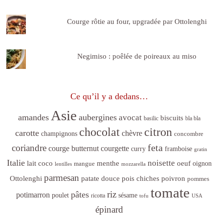
Courge rôtie au four, upgradée par Ottolenghi
Negimiso : poêlée de poireaux au miso
Ce qu’il y a dedans…
Asie
amandes
aubergines
avocat
biscuits
basilic
bla bla
citron
chocolat
carotte
chèvre
champignons
concombre
feta
coriandre
courge butternut
courgette
curry
framboise
gratin
Italie
noisette
lait coco
menthe
oeuf
mangue
oignon
lentilles
mozzarella
parmesan
poivron
Ottolenghi
patate douce
pois chiches
pommes
tomate
riz
pâtes
potimarron
sésame
poulet
ricotta
tofu
USA
épinard