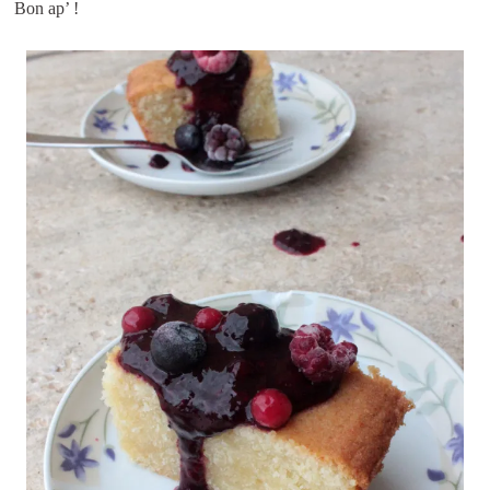
Bon ap’ !