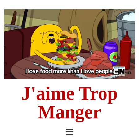
J'aime Trop
Manger