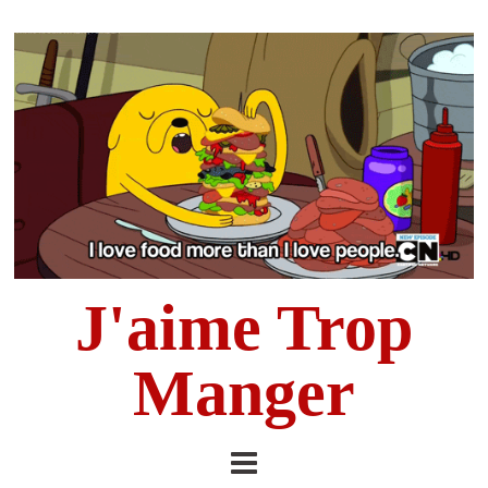
J'aime Trop
Manger