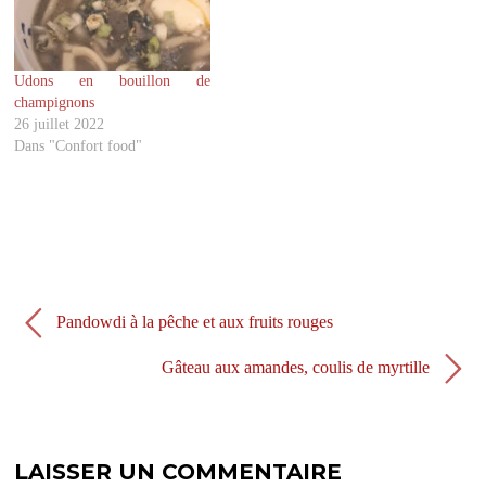
e
o
r
o
(
k
o
(
u
o
v
u
Udons en bouillon de
r
v
champignons
e
r
d
e
26 juillet 2022
a
d
Dans "Confort food"
n
a
s
n
u
s
n
u
e
n
n
e
o
n
u
o
v
u
e
v
l
e
l
l
e
l
Pandowdi à la pêche et aux fruits rouges
f
e
e
f
n
e
Gâteau aux amandes, coulis de myrtille
ê
n
t
ê
r
t
e
r
)
e
)
LAISSER UN COMMENTAIRE