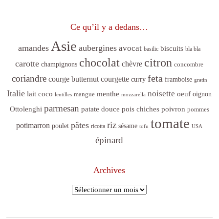
Ce qu’il y a dedans…
Asie
amandes
aubergines
avocat
biscuits
basilic
bla bla
citron
chocolat
carotte
chèvre
champignons
concombre
feta
coriandre
courge butternut
courgette
curry
framboise
gratin
Italie
noisette
lait coco
menthe
oeuf
mangue
oignon
lentilles
mozzarella
parmesan
poivron
Ottolenghi
patate douce
pois chiches
pommes
tomate
riz
pâtes
potimarron
sésame
poulet
ricotta
tofu
USA
épinard
Archives
Archives