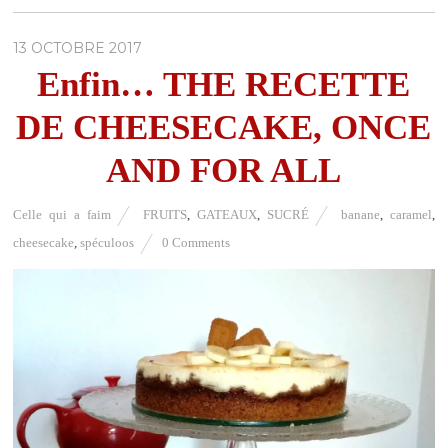
13 OCTOBRE 2017
Enfin… THE RECETTE
DE CHEESECAKE, ONCE
AND FOR ALL
Celle qui a faim
FRUITS
,
GATEAUX
,
SUCRÉ
banane
,
caramel
,
cheesecake
,
spéculoos
0 Comments