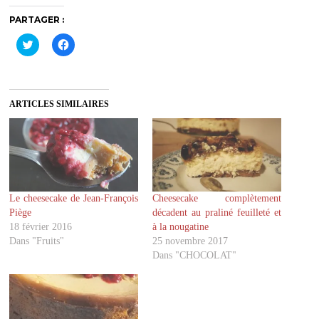
PARTAGER :
C
C
l
l
i
i
q
q
u
u
e
e
z
z
ARTICLES SIMILAIRES
p
p
o
o
u
u
r
r
p
p
a
a
r
r
t
t
a
a
g
g
Le cheesecake de Jean-François
Cheesecake complètement
e
e
r
r
Piège
décadent au praliné feuilleté et
s
s
u
u
18 février 2016
à la nougatine
r
r
Dans "Fruits"
25 novembre 2017
T
F
w
a
Dans "CHOCOLAT"
i
c
t
e
t
b
e
o
r
o
(
k