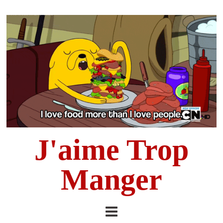
J'aime Trop
Manger