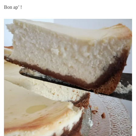
Bon ap’ !