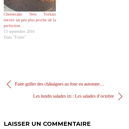
o
(
u
o
v
u
r
v
Cheesecake New Yorkais
e
r
d
e
encore un peu plus proche de la
a
d
perfection…
n
a
s
n
13 septembre 2016
u
s
Dans "Fruits"
n
u
e
n
n
e
o
n
u
o
v
u
e
v
l
e
l
l
e
l
f
e
e
f
n
e
Faire griller des châtaignes au four en automne…
ê
n
t
ê
r
t
Les lundis salades izi : Les salades d’octobre
e
r
)
e
)
LAISSER UN COMMENTAIRE