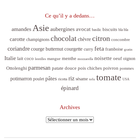
Ce qu’il y a dedans…
Asie
amandes
aubergines
avocat
biscuits
basilic
bla bla
citron
chocolat
carotte
chèvre
champignons
concombre
feta
coriandre
courge butternut
courgette
curry
framboise
gratin
Italie
noisette
lait coco
menthe
oeuf
mangue
oignon
lentilles
mozzarella
parmesan
poivron
Ottolenghi
patate douce
pois chiches
pommes
tomate
riz
pâtes
potimarron
sésame
poulet
ricotta
tofu
USA
épinard
Archives
Archives