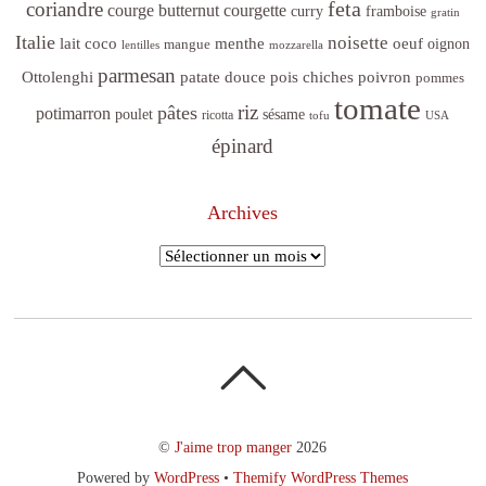
feta
coriandre
courge butternut
courgette
curry
framboise
gratin
Italie
noisette
lait coco
menthe
oeuf
mangue
oignon
lentilles
mozzarella
parmesan
poivron
Ottolenghi
patate douce
pois chiches
pommes
tomate
riz
pâtes
potimarron
sésame
poulet
ricotta
tofu
USA
épinard
Archives
Archives
©
J'aime trop manger
2026
Powered by
WordPress
•
Themify WordPress Themes