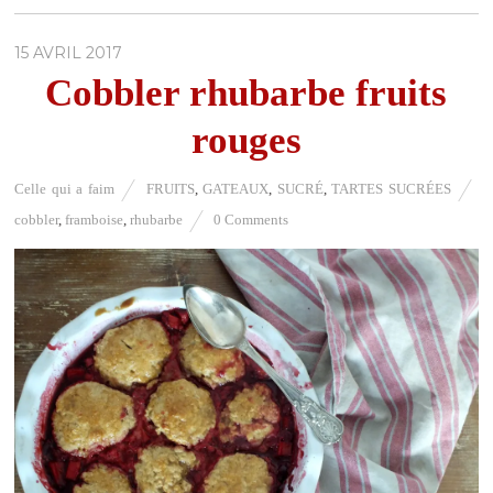
15 AVRIL 2017
Cobbler rhubarbe fruits
rouges
Celle qui a faim
FRUITS
,
GATEAUX
,
SUCRÉ
,
TARTES SUCRÉES
cobbler
,
framboise
,
rhubarbe
0 Comments