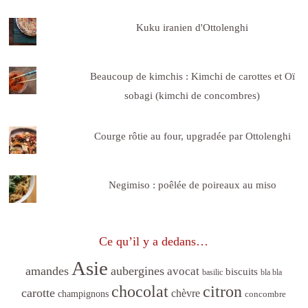
Kuku iranien d'Ottolenghi
Beaucoup de kimchis : Kimchi de carottes et Oï
sobagi (kimchi de concombres)
Courge rôtie au four, upgradée par Ottolenghi
Negimiso : poêlée de poireaux au miso
Ce qu’il y a dedans…
Asie
amandes
aubergines
avocat
biscuits
basilic
bla bla
citron
chocolat
carotte
chèvre
champignons
concombre