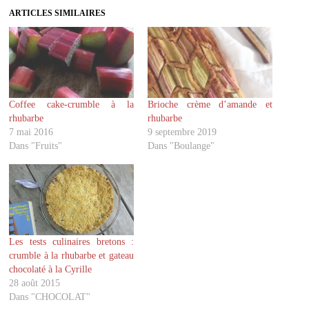
z
z
ARTICLES SIMILAIRES
p
p
o
o
u
u
r
r
p
p
a
a
r
r
t
t
a
a
g
g
Coffee cake-crumble à la
Brioche crème d’amande et
e
e
r
r
rhubarbe
rhubarbe
s
s
u
u
7 mai 2016
9 septembre 2019
r
r
Dans "Fruits"
Dans "Boulange"
T
F
w
a
i
c
t
e
t
b
e
o
r
o
(
k
o
(
u
o
v
u
Les tests culinaires bretons :
r
v
crumble à la rhubarbe et gateau
e
r
d
e
chocolaté à la Cyrille
a
d
28 août 2015
n
a
s
n
Dans "CHOCOLAT"
u
s