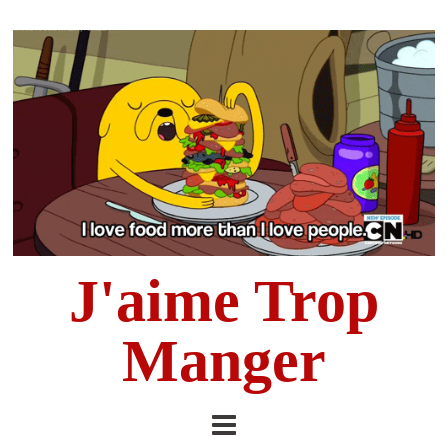
J'aime Trop
Manger