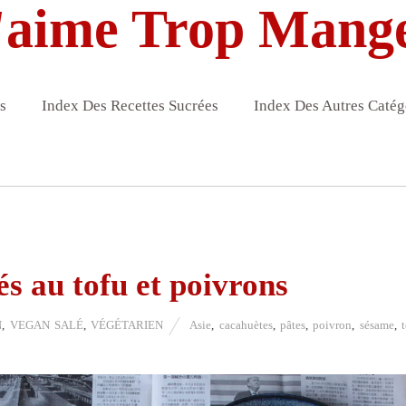
'aime Trop Mang
s
Index Des Recettes Sucrées
Index Des Autres Catég
s au tofu et poivrons
N
,
VEGAN SALÉ
,
VÉGÉTARIEN
Asie
,
cacahuètes
,
pâtes
,
poivron
,
sésame
,