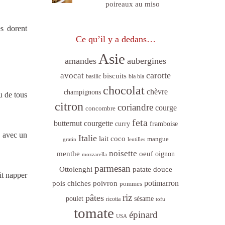
poireaux au miso
es dorent
Ce qu’il y a dedans…
Asie
amandes
aubergines
carotte
avocat
biscuits
basilic
bla bla
chocolat
chèvre
champignons
u de tous
citron
coriandre
courge
concombre
feta
butternut
courgette
curry
framboise
e avec un
Italie
lait coco
mangue
gratin
lentilles
noisette
menthe
oeuf
oignon
mozzarella
parmesan
Ottolenghi
patate douce
it napper
poivron
potimarron
pois chiches
pommes
riz
pâtes
sésame
poulet
ricotta
tofu
tomate
épinard
USA