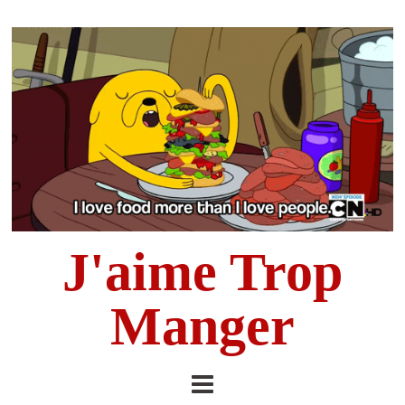
J'aime Trop
Manger