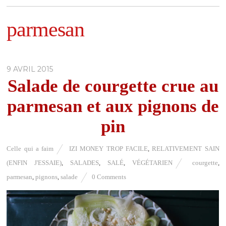
parmesan
9 AVRIL 2015
Salade de courgette crue au
parmesan et aux pignons de
pin
Celle qui a faim
IZI MONEY TROP FACILE
,
RELATIVEMENT SAIN
(ENFIN J'ESSAIE)
,
SALADES
,
SALÉ
,
VÉGÉTARIEN
courgette
,
parmesan
,
pignons
,
salade
0 Comments