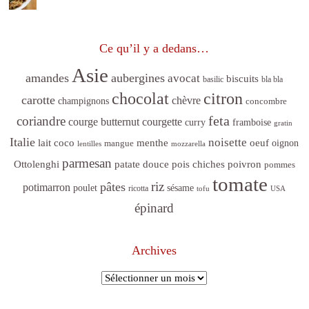
Ce qu’il y a dedans…
Asie
amandes
aubergines
avocat
biscuits
basilic
bla bla
citron
chocolat
carotte
chèvre
champignons
concombre
feta
coriandre
courge butternut
courgette
curry
framboise
gratin
Italie
noisette
lait coco
menthe
oeuf
mangue
oignon
lentilles
mozzarella
parmesan
poivron
Ottolenghi
patate douce
pois chiches
pommes
tomate
riz
pâtes
potimarron
sésame
poulet
ricotta
tofu
USA
épinard
Archives
Archives