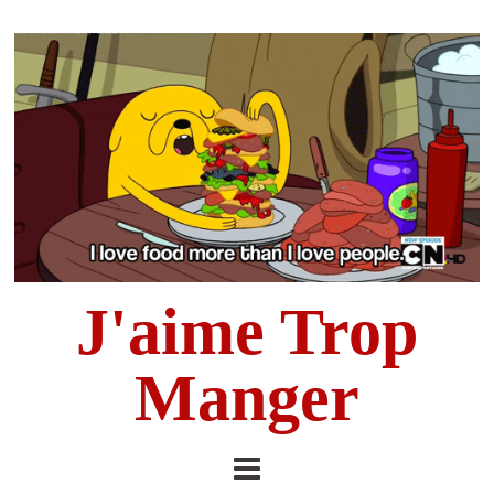
J'aime Trop
Manger