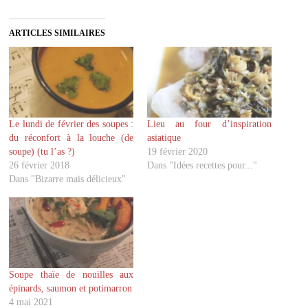
q
q
u
u
e
e
z
z
ARTICLES SIMILAIRES
p
p
o
o
u
u
r
r
p
p
a
a
r
r
t
t
a
a
g
g
Le lundi de février des soupes :
Lieu au four d’inspiration
e
e
r
r
du réconfort à la louche (de
asiatique
s
s
u
u
soupe) (tu l’as ?)
19 février 2020
r
r
26 février 2018
Dans "Idées recettes pour..."
T
F
w
a
Dans "Bizarre mais délicieux"
i
c
t
e
t
b
e
o
r
o
(
k
o
(
u
o
v
u
r
v
Soupe thaïe de nouilles aux
e
r
d
e
épinards, saumon et potimarron
a
d
4 mai 2021
n
a