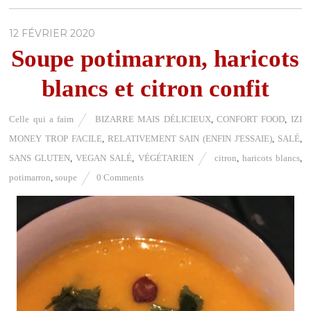
12 FÉVRIER 2020
Soupe potimarron, haricots
blancs et citron confit
Celle qui a faim
BIZARRE MAIS DÉLICIEUX
,
CONFORT FOOD
,
IZI
MONEY TROP FACILE
,
RELATIVEMENT SAIN (ENFIN J'ESSAIE)
,
SALÉ
,
SANS GLUTEN
,
VEGAN SALÉ
,
VÉGÉTARIEN
citron
,
haricots blancs
,
potimarron
,
soupe
0 Comments