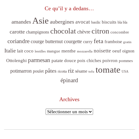
Ce qu’il y a dedans…
Asie
amandes
aubergines
avocat
biscuits
basilic
bla bla
citron
chocolat
carotte
chèvre
champignons
concombre
feta
coriandre
courge butternut
courgette
curry
framboise
gratin
Italie
noisette
lait coco
menthe
oeuf
mangue
oignon
lentilles
mozzarella
parmesan
poivron
Ottolenghi
patate douce
pois chiches
pommes
tomate
riz
pâtes
potimarron
sésame
poulet
ricotta
tofu
USA
épinard
Archives
Archives