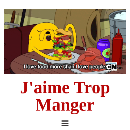
J'aime Trop
Manger