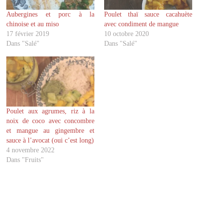
a
a
g
g
Aubergines et porc à la
Poulet thaï sauce cacahuète
e
e
r
r
chinoise et au miso
avec condiment de mangue
s
s
u
u
17 février 2019
10 octobre 2020
r
r
Dans "Salé"
Dans "Salé"
T
F
w
a
i
c
t
e
t
b
e
o
r
o
(
k
o
(
u
o
v
u
Poulet aux agrumes, riz à la
r
v
noix de coco avec concombre
e
r
d
e
et mangue au gingembre et
a
d
sauce à l’avocat (oui c’est long)
n
a
s
n
4 novembre 2022
u
s
Dans "Fruits"
n
u
e
n
n
e
o
n
u
o
v
u
e
v
l
e
l
l