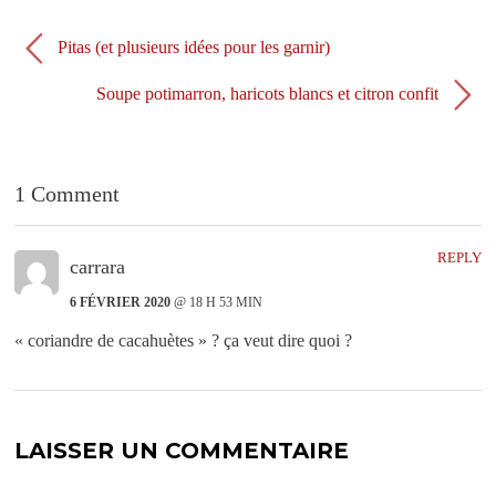
e
l
f
e
e
f
n
e
Pitas (et plusieurs idées pour les garnir)
ê
n
t
ê
r
t
Soupe potimarron, haricots blancs et citron confit
e
r
)
e
)
1 Comment
REPLY
carrara
6 FÉVRIER 2020
@ 18 H 53 MIN
« coriandre de cacahuètes » ? ça veut dire quoi ?
LAISSER UN COMMENTAIRE