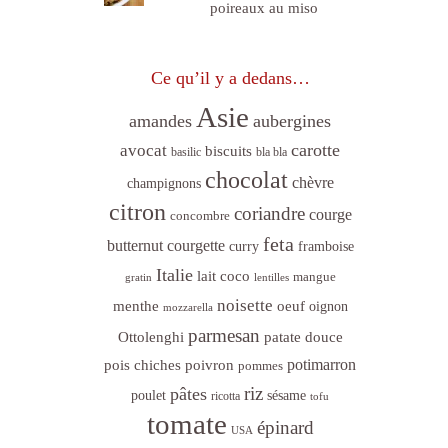
poireaux au miso
Ce qu’il y a dedans…
Asie
amandes
aubergines
carotte
avocat
biscuits
basilic
bla bla
chocolat
chèvre
champignons
citron
coriandre
courge
concombre
feta
butternut
courgette
curry
framboise
Italie
lait coco
mangue
gratin
lentilles
noisette
menthe
oeuf
oignon
mozzarella
parmesan
Ottolenghi
patate douce
poivron
potimarron
pois chiches
pommes
riz
pâtes
sésame
poulet
ricotta
tofu
tomate
épinard
USA