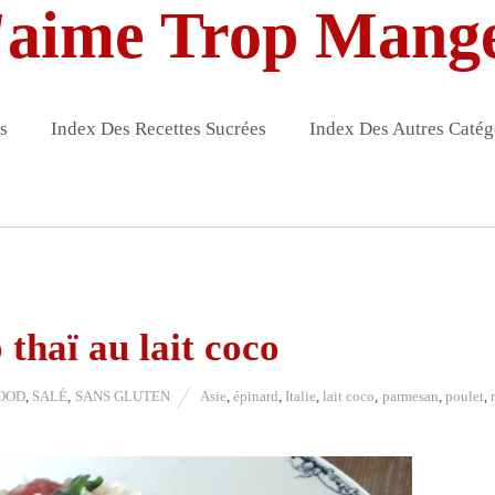
'aime Trop Mang
s
Index Des Recettes Sucrées
Index Des Autres Catég
 thaï au lait coco
OOD
,
SALÉ
,
SANS GLUTEN
Asie
,
épinard
,
Italie
,
lait coco
,
parmesan
,
poulet
,