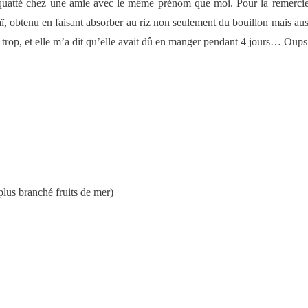
s squatté chez une amie avec le même prénom que moi. Pour la remerci
aï, obtenu en faisant absorber au riz non seulement du bouillon mais auss
trop, et elle m’a dit qu’elle avait dû en manger pendant 4 jours… Oups
plus branché fruits de mer)