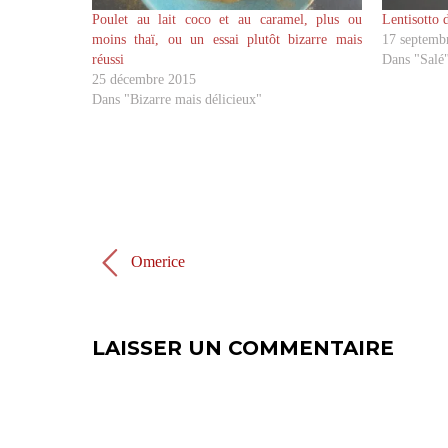
u
u
Poulet au lait coco et au caramel, plus ou
Lentisotto d
r
r
T
F
moins thaï, ou un essai plutôt bizarre mais
17 septemb
w
a
réussi
Dans "Salé
i
c
t
e
25 décembre 2015
t
b
e
o
Dans "Bizarre mais délicieux"
r
o
(
k
o
(
u
o
v
u
r
v
e
r
d
e
a
d
n
a
s
n
u
s
Omerice
n
u
e
n
n
e
o
n
u
o
v
u
LAISSER UN COMMENTAIRE
e
v
l
e
l
l
e
l
f
e
e
f
n
e
ê
n