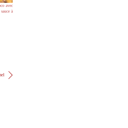
oco avec
 sauce à
mel