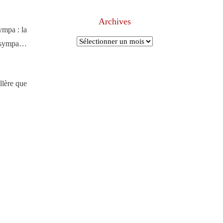
Archives
ympa : la
Archives
ez sympa…
llère que