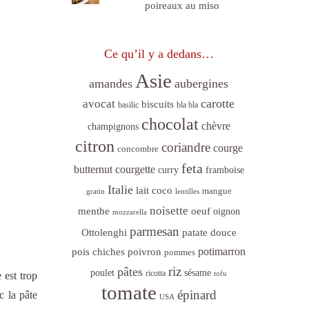
poireaux au miso
Ce qu’il y a dedans…
Asie
amandes
aubergines
carotte
avocat
biscuits
basilic
bla bla
chocolat
chèvre
champignons
citron
coriandre
courge
concombre
feta
butternut
courgette
curry
framboise
Italie
lait coco
mangue
gratin
lentilles
noisette
menthe
oeuf
oignon
mozzarella
parmesan
Ottolenghi
patate douce
poivron
potimarron
pois chiches
pommes
riz
pâtes
sésame
poulet
ricotta
tofu
 est trop
tomate
épinard
c la pâte
USA