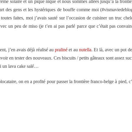
crème solaire et un pique nique et nous sommes allées jusqu’à la frontiè
lupart des gens et les hystériques de bouffe comme moi (#vismaviedeblo
 toutes faites, moi j’avais sauté sur l’occasion de cuisiner un truc che
vec un peu de miso (je t’en ai pas parlé parce que c’était pas convai
nt, j’en avais déjà réalisé au
praliné
et au
nutella
. Et là, avec un pot d
voir en tester des nouveaux. Ces biscuits / petits gâteaux sont assez suc
rai un lava cake salé…
cataire, on en a profité pour passer la frontière franco-belge à pied, c’