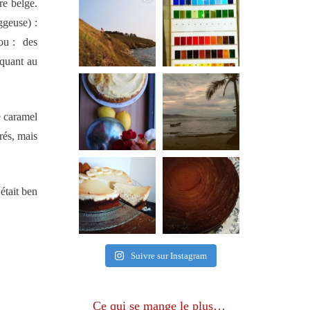
re belge.
ggeuse) :
lou : des
nquant au
e caramel
rés, mais
était ben
Suivre sur Instagram
Ce qui se mange le plus…