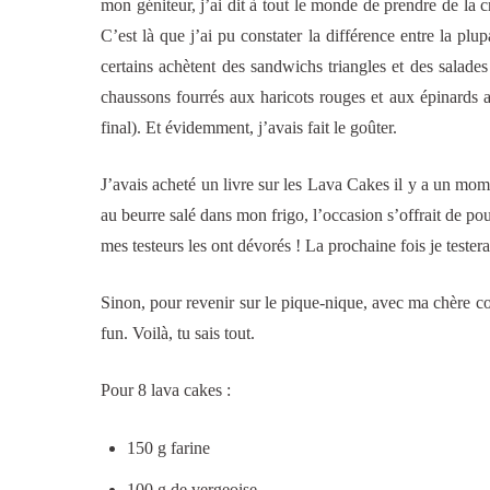
mon géniteur, j’ai dit à tout le monde de prendre de la 
C’est là que j’ai pu constater la différence entre la p
certains achètent des sandwichs triangles et des salades
chaussons fourrés aux haricots rouges et aux épinards a
final). Et évidemment, j’avais fait le goûter.
J’avais acheté un livre sur les Lava Cakes il y a un mome
au beurre salé dans mon frigo, l’occasion s’offrait de pou
mes testeurs les ont dévorés ! La prochaine fois je teste
Sinon, pour revenir sur le pique-nique, avec ma chère colo
fun. Voilà, tu sais tout.
Pour 8 lava cakes :
150 g farine
100 g de vergeoise