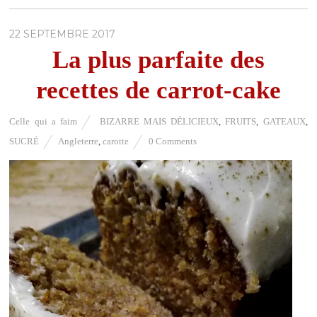
22 SEPTEMBRE 2017
La plus parfaite des
recettes de carrot-cake
Celle qui a faim
BIZARRE MAIS DÉLICIEUX
,
FRUITS
,
GATEAUX
,
SUCRÉ
Angleterre
,
carotte
0 Comments