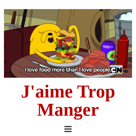
J'aime Trop
Manger