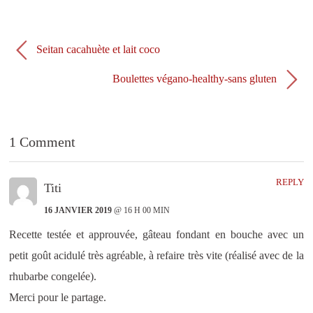
e
v
l
e
l
l
e
l
f
e
Seitan cacahuète et lait coco
e
f
n
e
ê
n
Boulettes végano-healthy-sans gluten
t
ê
r
t
e
r
)
e
)
1 Comment
REPLY
Titi
16 JANVIER 2019
@ 16 H 00 MIN
Recette testée et approuvée, gâteau fondant en bouche avec un
petit goût acidulé très agréable, à refaire très vite (réalisé avec de la
rhubarbe congelée).
Merci pour le partage.