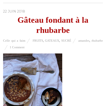
22 JUIN 2018
Gâteau fondant à la
rhubarbe
Celle qui a faim
FRUITS
,
GATEAUX
,
SUCRÉ
amandes
,
rhubarbe
1 Comment