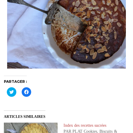
PARTAGER :
C
C
l
l
i
i
q
q
u
u
e
e
z
z
ARTICLES SIMILAIRES
p
p
o
o
u
u
Index des recettes sucrées
r
r
PAR PLAT Cookies, Biscuits &