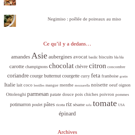
Negimiso : poêlée de poireaux au miso
Ce qu’il y a dedans…
Asie
amandes
aubergines
avocat
biscuits
basilic
bla bla
citron
chocolat
carotte
chèvre
champignons
concombre
feta
coriandre
courge butternut
courgette
curry
framboise
gratin
Italie
noisette
lait coco
menthe
oeuf
mangue
oignon
lentilles
mozzarella
parmesan
poivron
Ottolenghi
patate douce
pois chiches
pommes
tomate
riz
pâtes
potimarron
sésame
poulet
ricotta
tofu
USA
épinard
Archives