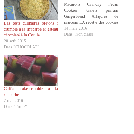
p
p
a
a
Macarons Crunchy Pecan
r
r
Cookies Galets parfum
t
t
a
a
Gingerbread Alfajores de
g
g
maicena LA recette des cookies
Les tests culinaires bretons :
e
e
r
r
Cookies praliné et noisettes
14 mars 2016
crumble à la rhubarbe et gateau
s
s
Cookies au beurre de
Dans "Non classé"
u
u
chocolaté à la Cyrille
r
r
cacahuétes Pims maison
28 août 2015
T
F
Cookies vegan matcha chocolat
w
a
Dans "CHOCOLAT"
i
c
amandes Galettes bretonnes de
t
e
St Michel Macarons au caramel
t
b
e
o
beurre salé Macarons au citron
r
o
(
k
bergamote Sablés…
o
(
u
o
v
u
r
v
Coffee cake-crumble à la
e
r
d
e
rhubarbe
a
d
7 mai 2016
n
a
s
n
Dans "Fruits"
u
s
n
u
e
n
n
e
o
n
u
o
v
u