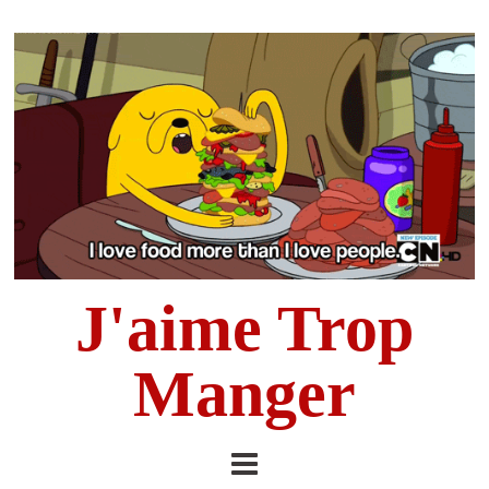
J'aime Trop
Manger