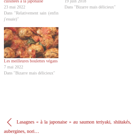
cuisinées à la japonaise
19 juin 2018
s
s
u
u
23 mai 2022
Dans "Bizarre mais délicieux"
r
r
Dans "Relativement sain (enfin
T
F
w
a
j'essaie)"
i
c
t
e
t
b
e
o
r
o
(
k
o
(
u
o
v
u
r
v
Les meilleures boulettes végans
e
r
d
e
7 mai 2022
a
d
Dans "Bizarre mais délicieux"
n
a
s
n
u
s
n
u
e
n
n
e
o
n
u
o
v
u
e
v
l
e
l
l
e
l
Lasagnes « à la japonaise » au saumon teriyaki, shiitakés,
f
e
e
f
aubergines, nori…
n
e