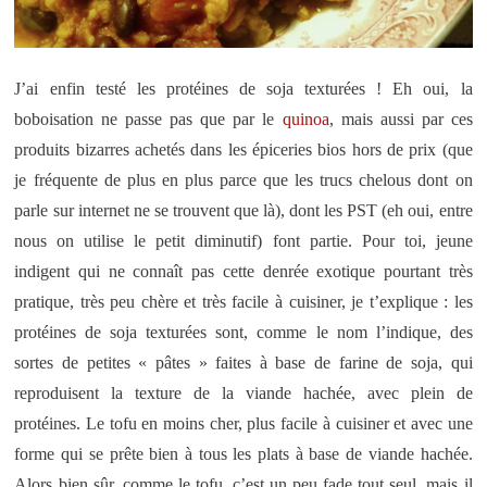
J’ai enfin testé les protéines de soja texturées ! Eh oui, la
boboisation ne passe pas que par le
quinoa
, mais aussi par ces
produits bizarres achetés dans les épiceries bios hors de prix (que
je fréquente de plus en plus parce que les trucs chelous dont on
parle sur internet ne se trouvent que là), dont les PST (eh oui, entre
nous on utilise le petit diminutif) font partie. Pour toi, jeune
indigent qui ne connaît pas cette denrée exotique pourtant très
pratique, très peu chère et très facile à cuisiner, je t’explique : les
protéines de soja texturées sont, comme le nom l’indique, des
sortes de petites « pâtes » faites à base de farine de soja, qui
reproduisent la texture de la viande hachée, avec plein de
protéines. Le tofu en moins cher, plus facile à cuisiner et avec une
forme qui se prête bien à tous les plats à base de viande hachée.
Alors bien sûr, comme le tofu, c’est un peu fade tout seul, mais il