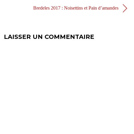
ê
n
t
ê
Bredeles 2017 : Noisettins et Pain d’amandes
r
t
e
r
)
e
)
LAISSER UN COMMENTAIRE