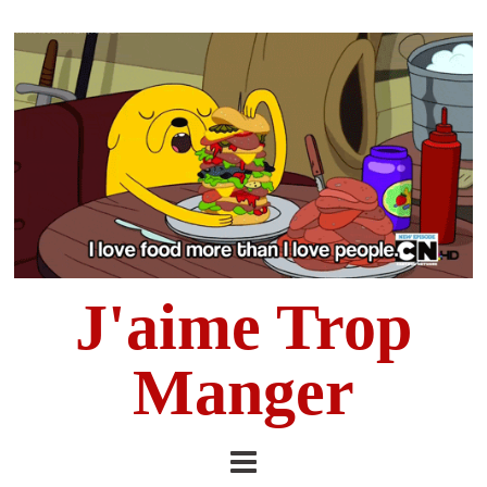
J'aime Trop
Manger