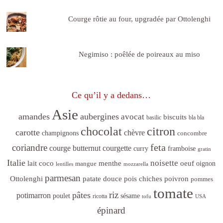
Courge rôtie au four, upgradée par Ottolenghi
Negimiso : poêlée de poireaux au miso
Ce qu’il y a dedans…
Asie
amandes
aubergines
avocat
biscuits
basilic
bla bla
citron
chocolat
carotte
chèvre
champignons
concombre
feta
coriandre
courge butternut
courgette
curry
framboise
gratin
Italie
noisette
lait coco
menthe
oeuf
mangue
oignon
lentilles
mozzarella
parmesan
poivron
Ottolenghi
patate douce
pois chiches
pommes
tomate
riz
pâtes
potimarron
sésame
poulet
ricotta
tofu
USA
épinard