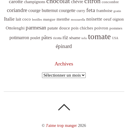
citron
chocolat
carotte
chèvre
champignons
concombre
feta
coriandre
courge butternut
courgette
curry
framboise
gratin
Italie
noisette
lait coco
menthe
oeuf
mangue
oignon
lentilles
mozzarella
parmesan
poivron
Ottolenghi
patate douce
pois chiches
pommes
tomate
riz
pâtes
potimarron
sésame
poulet
ricotta
tofu
USA
épinard
Archives
Archives
©
J'aime trop manger
2026