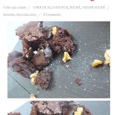
Celle qui a faim
CHOCOLAT
,
GATEAUX
,
SUCRÉ
,
VEGAN SUCRÉ
brownie
,
chocolat
,
noix
0 Comments