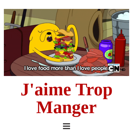
J'aime Trop
Manger