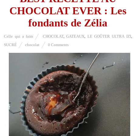
CHOCOLAT EVER : Les
fondants de Zélia
Celle qui a faim
CHOCOLAT
,
GATEAUX
,
LE GOÛTER ULTRA IZI
,
SUCRÉ
chocolat
0 Comments