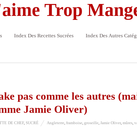
'aime Trop Mang
s
Index Des Recettes Sucrées
Index Des Autres Catég
ake pas comme les autres (ma
omme Jamie Oliver)
TTE DE CHEF
,
SUCRÉ
Angleterre
,
framboise
,
groseille
,
Jamie Oliver
,
mûres
,
v