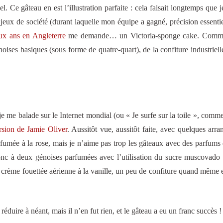
 Ce gâteau en est l’illustration parfaite : cela faisait longtemps que j
e jeux de société (durant laquelle mon équipe a gagné, précision essentiel
ux ans en Angleterre
me demande… un Victoria-sponge cake. Comme
oises basiques (sous forme de quatre-quart), de la confiture industrielle
je me balade sur le Internet mondial (ou « Je surfe sur la toile », comme
rsion de Jamie Oliver
. Aussitôt vue, aussitôt faite, avec quelques arr
fumée à la rose, mais je n’aime pas trop les gâteaux avec des parfums 
onc à deux génoises parfumées avec l’utilisation du sucre muscovado 
 crème fouettée aérienne à la vanille, un peu de confiture quand même e
réduire à néant, mais il n’en fut rien, et le gâteau a eu un franc succès !