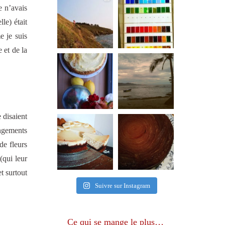
e n’avais
le) était
 je suis
 et de la
 disaient
angements
de fleurs
(qui leur
t surtout
Suivre sur Instagram
Ce qui se mange le plus…