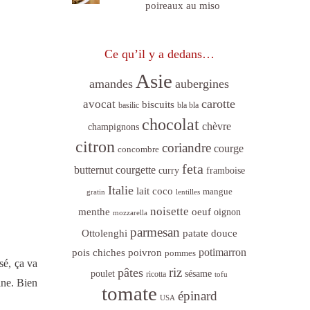
poireaux au miso
Ce qu’il y a dedans…
Asie
amandes
aubergines
carotte
avocat
biscuits
basilic
bla bla
chocolat
chèvre
champignons
citron
coriandre
courge
concombre
feta
butternut
courgette
curry
framboise
Italie
lait coco
mangue
gratin
lentilles
noisette
menthe
oeuf
oignon
mozzarella
parmesan
Ottolenghi
patate douce
poivron
potimarron
pois chiches
pommes
sé, ça va
riz
pâtes
sésame
poulet
ricotta
tofu
rine. Bien
tomate
épinard
USA