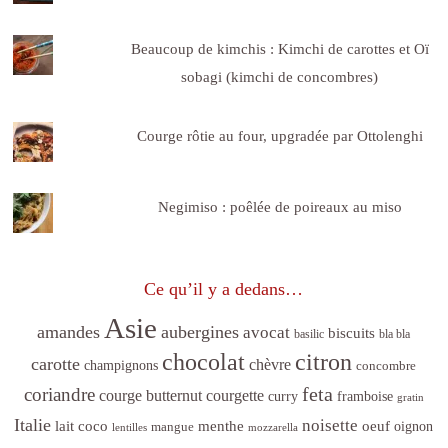
Beaucoup de kimchis : Kimchi de carottes et Oï
sobagi (kimchi de concombres)
Courge rôtie au four, upgradée par Ottolenghi
Negimiso : poêlée de poireaux au miso
Ce qu’il y a dedans…
Asie
amandes
aubergines
avocat
biscuits
basilic
bla bla
citron
chocolat
carotte
chèvre
champignons
concombre
feta
coriandre
courge butternut
courgette
curry
framboise
gratin
Italie
noisette
lait coco
menthe
oeuf
mangue
oignon
lentilles
mozzarella