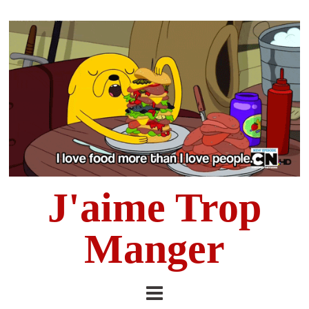
J'aime Trop
Manger