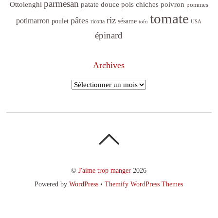
parmesan
poivron
Ottolenghi
patate douce
pois chiches
pommes
tomate
riz
pâtes
potimarron
sésame
poulet
ricotta
tofu
USA
épinard
Archives
Archives
©
J'aime trop manger
2026
Powered by
WordPress
•
Themify WordPress Themes