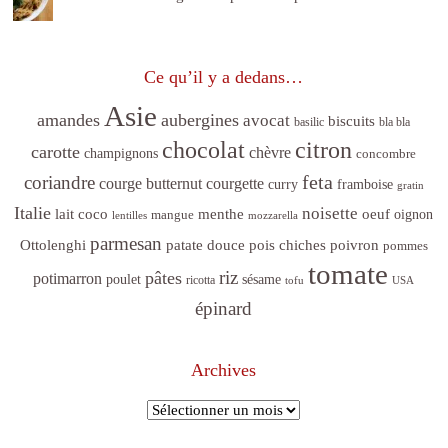
Ce qu’il y a dedans…
Asie
amandes
aubergines
avocat
biscuits
basilic
bla bla
citron
chocolat
carotte
chèvre
champignons
concombre
feta
coriandre
courge butternut
courgette
curry
framboise
gratin
Italie
noisette
lait coco
menthe
oeuf
mangue
oignon
lentilles
mozzarella
parmesan
poivron
Ottolenghi
patate douce
pois chiches
pommes
tomate
riz
pâtes
potimarron
sésame
poulet
ricotta
tofu
USA
épinard
Archives
Archives