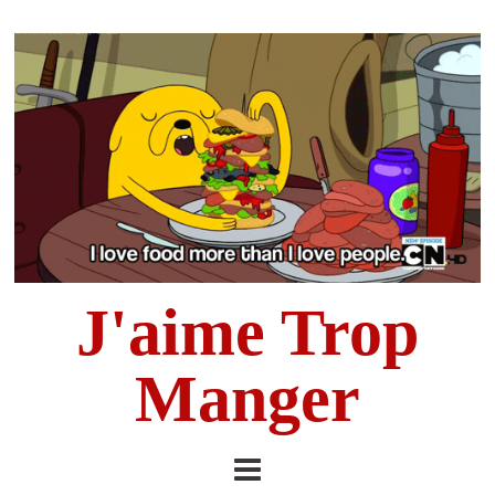
J'aime Trop
Manger