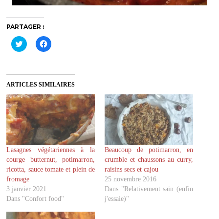
PARTAGER :
C
C
l
l
i
i
q
q
u
u
e
e
z
z
ARTICLES SIMILAIRES
p
p
o
o
u
u
r
r
p
p
a
a
r
r
t
t
a
a
g
g
Lasagnes végétariennes à la
Beaucoup de potimarron, en
e
e
r
r
courge butternut, potimarron,
crumble et chaussons au curry,
s
s
u
u
ricotta, sauce tomate et plein de
raisins secs et cajou
r
r
fromage
25 novembre 2016
T
F
w
a
3 janvier 2021
Dans "Relativement sain (enfin
i
c
Dans "Confort food"
j'essaie)"
t
e
t
b
e
o