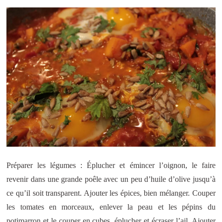
Préparer les légumes : Éplucher et émincer l’oignon, le faire
revenir dans une grande poêle avec un peu d’huile d’olive jusqu’à
ce qu’il soit transparent. Ajouter les épices, bien mélanger. Couper
les tomates en morceaux, enlever la peau et les pépins du
potimarron et le couper en cubes, éplucher et écraser l’ail. Ajouter