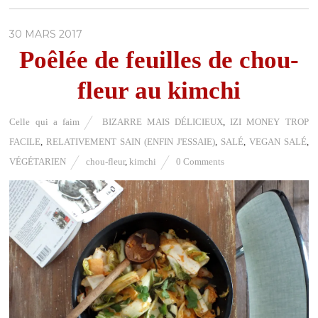
30 MARS 2017
Poêlée de feuilles de chou-
fleur au kimchi
Celle qui a faim
BIZARRE MAIS DÉLICIEUX
,
IZI MONEY TROP
FACILE
,
RELATIVEMENT SAIN (ENFIN J'ESSAIE)
,
SALÉ
,
VEGAN SALÉ
,
VÉGÉTARIEN
chou-fleur
,
kimchi
0 Comments