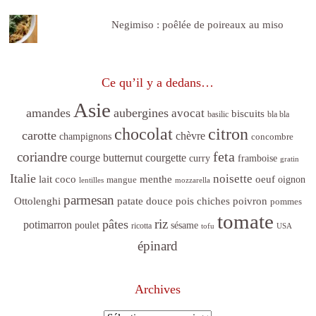
Negimiso : poêlée de poireaux au miso
Ce qu’il y a dedans…
Asie
amandes
aubergines
avocat
biscuits
basilic
bla bla
citron
chocolat
carotte
chèvre
champignons
concombre
feta
coriandre
courge butternut
courgette
curry
framboise
gratin
Italie
noisette
lait coco
menthe
oeuf
mangue
oignon
lentilles
mozzarella
parmesan
poivron
Ottolenghi
patate douce
pois chiches
pommes
tomate
riz
pâtes
potimarron
sésame
poulet
ricotta
tofu
USA
épinard
Archives