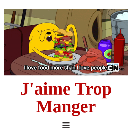
J'aime Trop
Manger