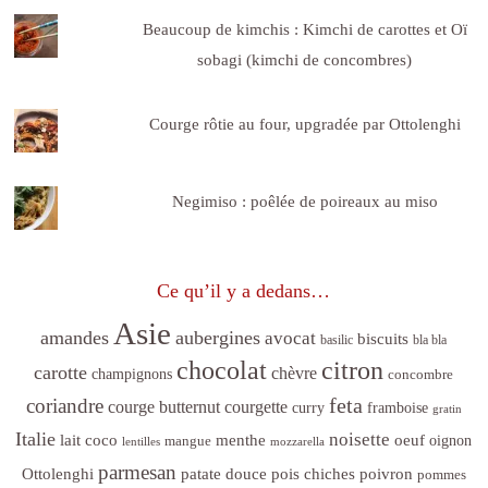
Beaucoup de kimchis : Kimchi de carottes et Oï
sobagi (kimchi de concombres)
Courge rôtie au four, upgradée par Ottolenghi
Negimiso : poêlée de poireaux au miso
Ce qu’il y a dedans…
Asie
amandes
aubergines
avocat
biscuits
basilic
bla bla
citron
chocolat
carotte
chèvre
champignons
concombre
feta
coriandre
courge butternut
courgette
curry
framboise
gratin
Italie
noisette
lait coco
menthe
oeuf
mangue
oignon
lentilles
mozzarella
parmesan
poivron
Ottolenghi
patate douce
pois chiches
pommes