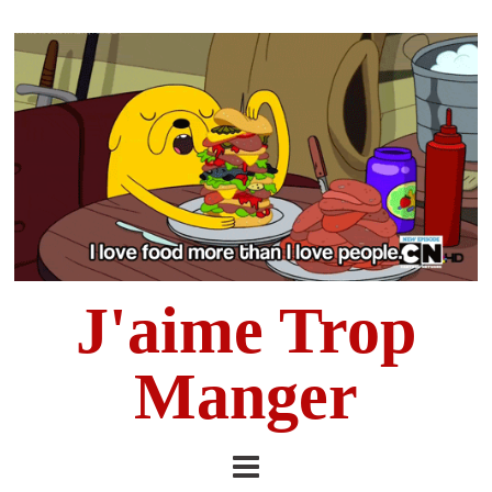
J'aime Trop
Manger