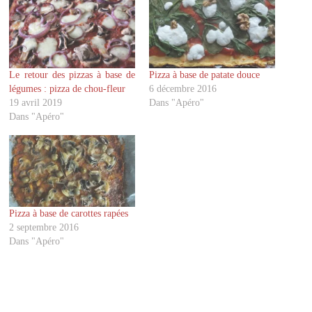
u
u
r
r
p
p
a
a
r
r
t
t
a
a
g
g
Le retour des pizzas à base de
Pizza à base de patate douce
e
e
r
r
légumes : pizza de chou-fleur
6 décembre 2016
s
s
u
u
19 avril 2019
Dans "Apéro"
r
r
Dans "Apéro"
T
F
w
a
i
c
t
e
t
b
e
o
r
o
(
k
o
(
u
o
v
u
Pizza à base de carottes rapées
r
v
2 septembre 2016
e
r
d
e
Dans "Apéro"
a
d
n
a
s
n
u
s
n
u
e
n
n
e
o
n