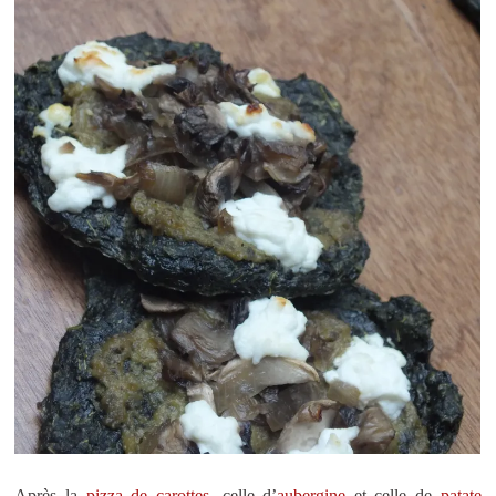
Après la
pizza de carottes
, celle d’
aubergine
et celle de
patate