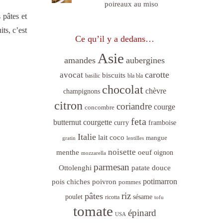
poireaux au miso
 pâtes et
ts, c’est
Ce qu’il y a dedans…
Asie
amandes
aubergines
carotte
avocat
biscuits
basilic
bla bla
chocolat
chèvre
champignons
citron
coriandre
courge
concombre
feta
butternut
courgette
curry
framboise
Italie
lait coco
mangue
gratin
lentilles
noisette
menthe
oeuf
oignon
mozzarella
parmesan
Ottolenghi
patate douce
poivron
potimarron
pois chiches
pommes
riz
pâtes
sésame
poulet
ricotta
tofu
tomate
épinard
USA