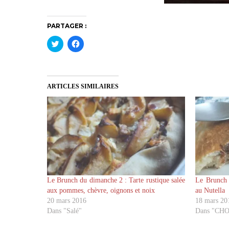
PARTAGER :
C
C
l
l
i
i
q
q
u
u
e
e
z
z
ARTICLES SIMILAIRES
p
p
o
o
u
u
r
r
p
p
a
a
r
r
t
t
a
a
g
g
e
e
r
r
s
s
u
u
Le Brunch du dimanche 2 : Tarte rustique salée
Le Brunch 
r
r
T
F
aux pommes, chèvre, oignons et noix
au Nutella
w
a
20 mars 2016
18 mars 20
i
c
t
e
Dans "Salé"
Dans "CH
t
b
e
o
r
o