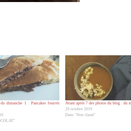
du dimanche 1 : Pancakes fourrés
Avant après 7 des photos du blog : du 
29 octobre 2019
16
Dans "Non classé"
OCOLAT"