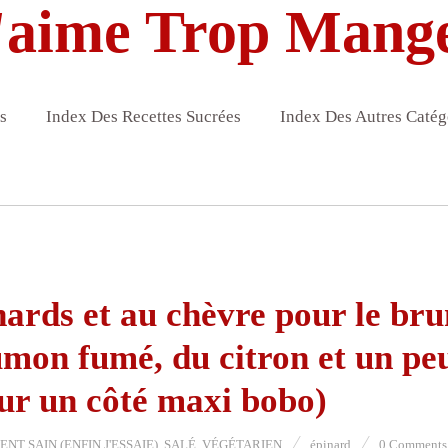
'aime Trop Mang
s
Index Des Recettes Sucrées
Index Des Autres Catég
nards et au chèvre pour le br
umon fumé, du citron et un pe
ur un côté maxi bobo)
NT SAIN (ENFIN J'ESSAIE)
,
SALÉ
,
VÉGÉTARIEN
épinard
0 Comments