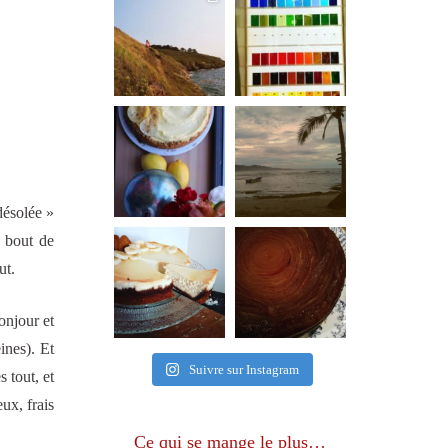
désolée »
n bout de
ut.
onjour et
ines). Et
Suivre sur Instagram
s tout, et
ux, frais
Ce qui se mange le plus…