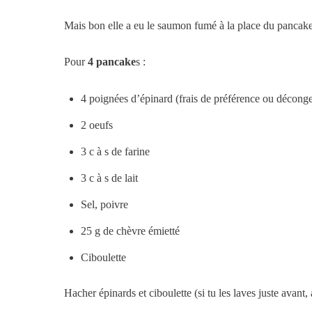
Mais bon elle a eu le saumon fumé à la place du panca
Pour
4 pancake
s :
4 poignées d’épinard (frais de préférence ou déconge
2 oeufs
3 c à s de farine
3 c à s de lait
Sel, poivre
25 g de chèvre émietté
Ciboulette
Hacher épinards et ciboulette (si tu les laves juste avant