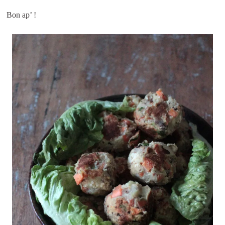
Bon ap’ !