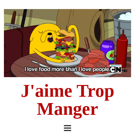
J'aime Trop
Manger