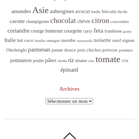
Asie
amandes
aubergines
avocat
biscuits
basilic
bla bla
citron
chocolat
carotte
chèvre
champignons
concombre
feta
coriandre
courge butternut
courgette
curry
framboise
gratin
Italie
noisette
lait coco
menthe
oeuf
mangue
oignon
lentilles
mozzarella
parmesan
poivron
Ottolenghi
patate douce
pois chiches
pommes
tomate
riz
pâtes
potimarron
sésame
poulet
ricotta
tofu
USA
épinard
Archives
Archives