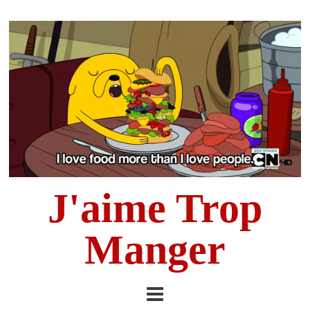
J'aime Trop
Manger