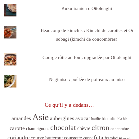
Kuku iranien d'Ottolenghi
Beaucoup de kimchis : Kimchi de carottes et Oï
sobagi (kimchi de concombres)
Courge rôtie au four, upgradée par Ottolenghi
Negimiso : poêlée de poireaux au miso
Ce qu’il y a dedans…
Asie
amandes
aubergines
avocat
biscuits
basilic
bla bla
citron
chocolat
carotte
chèvre
champignons
concombre
feta
coriandre
courge butternut
courgette
curry
framboise
gratin