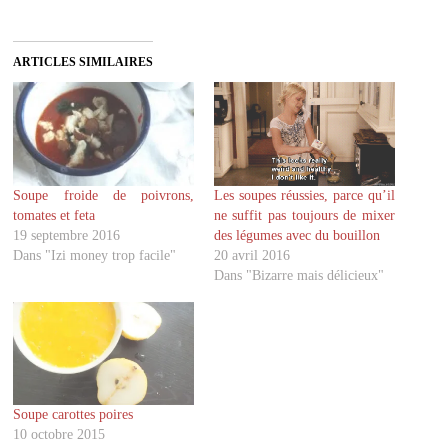
i
i
q
q
u
u
e
e
z
z
ARTICLES SIMILAIRES
p
p
o
o
u
u
r
r
p
p
a
a
r
r
t
t
a
a
g
g
Soupe froide de poivrons,
Les soupes réussies, parce qu’il
e
e
r
r
tomates et feta
ne suffit pas toujours de mixer
s
s
u
u
19 septembre 2016
des légumes avec du bouillon
r
r
Dans "Izi money trop facile"
20 avril 2016
T
F
w
a
Dans "Bizarre mais délicieux"
i
c
t
e
t
b
e
o
r
o
(
k
o
(
u
o
v
u
r
v
Soupe carottes poires
e
r
d
e
10 octobre 2015
a
d