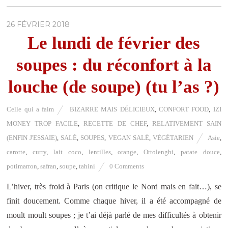
26 FÉVRIER 2018
Le lundi de février des
soupes : du réconfort à la
louche (de soupe) (tu l’as ?)
Celle qui a faim
BIZARRE MAIS DÉLICIEUX
,
CONFORT FOOD
,
IZI
MONEY TROP FACILE
,
RECETTE DE CHEF
,
RELATIVEMENT SAIN
(ENFIN J'ESSAIE)
,
SALÉ
,
SOUPES
,
VEGAN SALÉ
,
VÉGÉTARIEN
Asie
,
carotte
,
curry
,
lait coco
,
lentilles
,
orange
,
Ottolenghi
,
patate douce
,
potimarron
,
safran
,
soupe
,
tahini
0 Comments
L’hiver, très froid à Paris (on critique le Nord mais en fait…), se
finit doucement. Comme chaque hiver, il a été accompagné de
moult moult soupes ; je t’ai déjà parlé de mes difficultés à obtenir