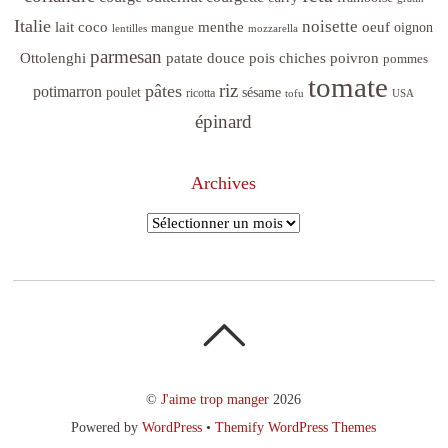
Italie
noisette
lait coco
menthe
oeuf
mangue
oignon
lentilles
mozzarella
parmesan
poivron
Ottolenghi
patate douce
pois chiches
pommes
tomate
riz
pâtes
potimarron
sésame
poulet
ricotta
tofu
USA
épinard
Archives
Archives
©
J'aime trop manger
2026
Powered by
WordPress
•
Themify WordPress Themes