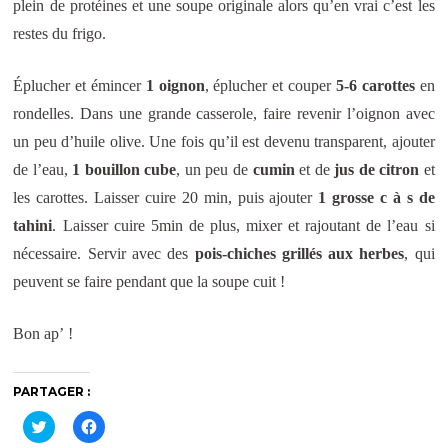
plein de protéines et une soupe originale alors qu’en vrai c’est les
restes du frigo.
Éplucher et émincer
1 oignon
, éplucher et couper
5-6 carottes
en
rondelles. Dans une grande casserole, faire revenir l’oignon avec
un peu d’huile olive. Une fois qu’il est devenu transparent, ajouter
de l’eau,
1 bouillon cube
, un peu de
cumin
et de
jus de citron
et
les carottes. Laisser cuire 20 min, puis ajouter
1 grosse c à s de
tahini
. Laisser cuire 5min de plus, mixer et rajoutant de l’eau si
nécessaire. Servir avec des
pois-chiches grillés aux herbes
, qui
peuvent se faire pendant que la soupe cuit !
Bon ap’ !
PARTAGER :
C
C
l
l