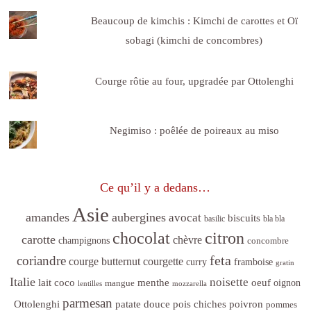
Beaucoup de kimchis : Kimchi de carottes et Oï
sobagi (kimchi de concombres)
Courge rôtie au four, upgradée par Ottolenghi
Negimiso : poêlée de poireaux au miso
Ce qu’il y a dedans…
Asie
amandes
aubergines
avocat
biscuits
basilic
bla bla
citron
chocolat
carotte
chèvre
champignons
concombre
feta
coriandre
courge butternut
courgette
curry
framboise
gratin
Italie
noisette
lait coco
menthe
oeuf
mangue
oignon
lentilles
mozzarella
parmesan
poivron
Ottolenghi
patate douce
pois chiches
pommes