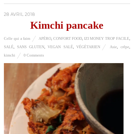
28 AVRIL 2018
Kimchi pancake
Celle qui a faim
APÉRO
,
CONFORT FOOD
,
IZI MONEY TROP FACILE
,
SALÉ
,
SANS GLUTEN
,
VEGAN SALÉ
,
VÉGÉTARIEN
Asie
,
crêpe
,
kimchi
0 Comments