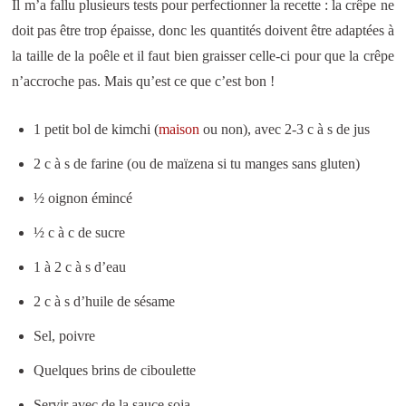
Il m’a fallu plusieurs tests pour perfectionner la recette : la crêpe ne
doit pas être trop épaisse, donc les quantités doivent être adaptées à
la taille de la poêle et il faut bien graisser celle-ci pour que la crêpe
n’accroche pas. Mais qu’est ce que c’est bon !
1 petit bol de kimchi (
maison
ou non), avec 2-3 c à s de jus
2 c à s de farine (ou de maïzena si tu manges sans gluten)
½ oignon émincé
½ c à c de sucre
1 à 2 c à s d’eau
2 c à s d’huile de sésame
Sel, poivre
Quelques brins de ciboulette
Servir avec de la sauce soja