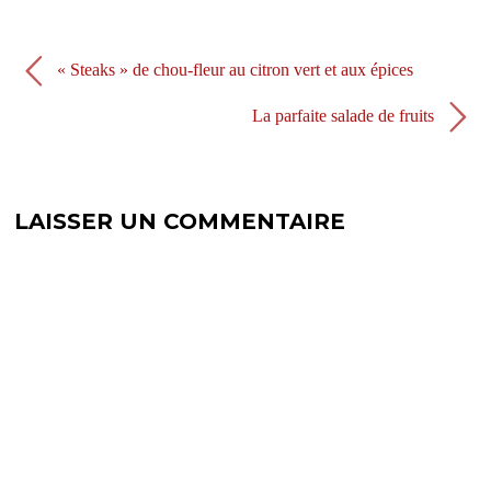
e
v
l
e
l
l
e
l
f
e
« Steaks » de chou-fleur au citron vert et aux épices
e
f
n
e
ê
n
La parfaite salade de fruits
t
ê
r
t
e
r
)
e
)
LAISSER UN COMMENTAIRE