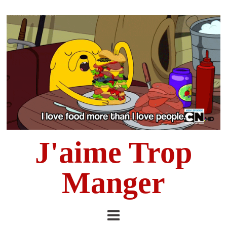
J'aime Trop
Manger