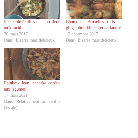
a
a
r
r
t
t
a
a
g
g
Poêlée de feuilles de chou-fleur
Choux de Bruxelles rôtis au
e
e
r
r
au kimchi
gingembre, kimchi et coriandre
s
s
u
u
30 mars 2017
12 décembre 2017
r
r
Dans "Bizarre mais délicieux"
Dans "Bizarre mais délicieux"
T
F
w
a
i
c
t
e
t
b
e
o
r
o
(
k
o
(
u
o
v
u
Rainbow Jeon, pancake coréen
r
v
aux légumes
e
r
d
e
17 mars 2021
a
d
Dans "Relativement sain (enfin
n
a
s
n
j'essaie)"
u
s
n
u
e
n
n
e
o
n
u
o
v
u