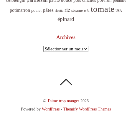
poivron
Ottolenghi
patate douce
pois chiches
pommes
tomate
riz
pâtes
potimarron
sésame
poulet
ricotta
tofu
USA
épinard
Archives
Archives
©
J'aime trop manger
2026
Powered by
WordPress
•
Themify WordPress Themes