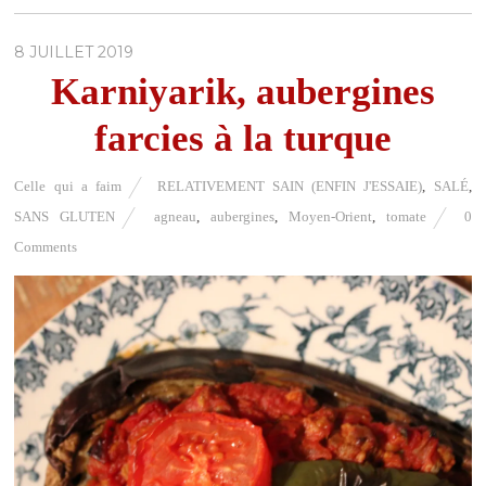
8 JUILLET 2019
Karniyarik, aubergines
farcies à la turque
Celle qui a faim
RELATIVEMENT SAIN (ENFIN J'ESSAIE)
,
SALÉ
,
SANS GLUTEN
agneau
,
aubergines
,
Moyen-Orient
,
tomate
0
Comments