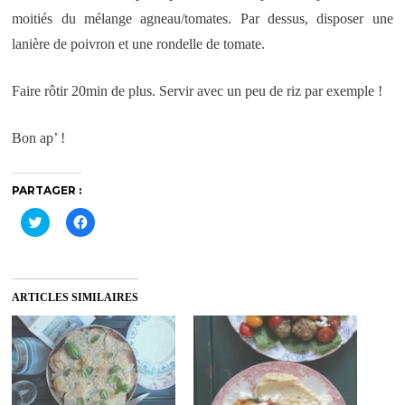
moitiés du mélange agneau/tomates. Par dessus, disposer une
lanière de poivron et une rondelle de tomate.
Faire rôtir 20min de plus. Servir avec un peu de riz par exemple !
Bon ap’ !
PARTAGER :
C
C
l
l
i
i
q
q
u
u
e
e
z
z
ARTICLES SIMILAIRES
p
p
o
o
u
u
r
r
p
p
a
a
r
r
t
t
a
a