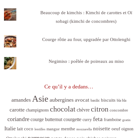
Beaucoup de kimchis : Kimchi de carottes et Oï
sobagi (kimchi de concombres)
Courge rôtie au four, upgradée par Ottolenghi
Negimiso : poêlée de poireaux au miso
Ce qu’il y a dedans…
Asie
amandes
aubergines
avocat
biscuits
basilic
bla bla
citron
chocolat
carotte
chèvre
champignons
concombre
feta
coriandre
courge butternut
courgette
curry
framboise
gratin
Italie
noisette
lait coco
menthe
oeuf
mangue
oignon
lentilles
mozzarella
parmesan