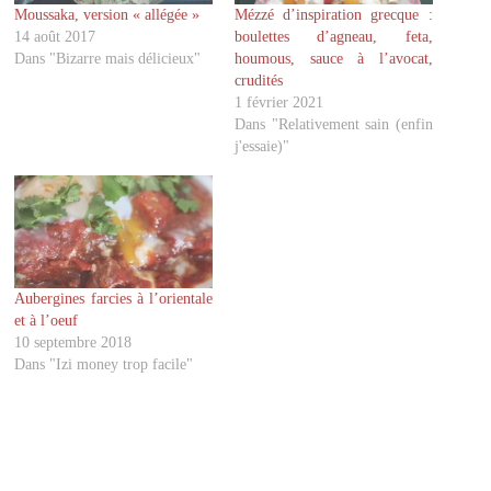
g
g
Moussaka, version « allégée »
Mézzé d’inspiration grecque :
e
e
r
r
14 août 2017
boulettes d’agneau, feta,
s
s
u
u
Dans "Bizarre mais délicieux"
houmous, sauce à l’avocat,
r
r
crudités
T
F
w
a
1 février 2021
i
c
Dans "Relativement sain (enfin
t
e
t
b
j'essaie)"
e
o
r
o
(
k
o
(
u
o
v
u
r
v
e
r
d
e
a
d
Aubergines farcies à l’orientale
n
a
s
n
et à l’oeuf
u
s
10 septembre 2018
n
u
e
n
Dans "Izi money trop facile"
n
e
o
n
u
o
v
u
e
v
l
e
l
l
e
l
f
e