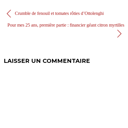
e
f
n
e
ê
n
Crumble de fenouil et tomates rôties d’Ottolenghi
t
ê
r
t
e
r
)
e
Pour mes 25 ans, première partie : financier géant citron myrtilles
)
LAISSER UN COMMENTAIRE