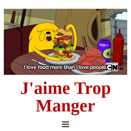
J'aime Trop
Manger