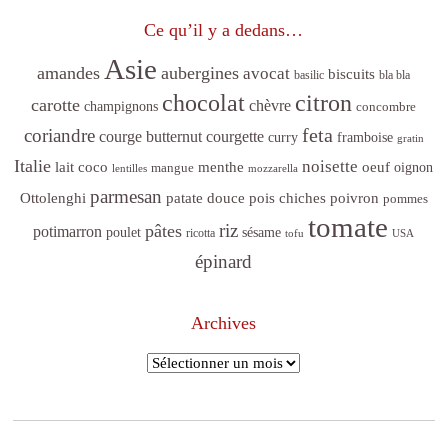
Ce qu’il y a dedans…
Asie
amandes
aubergines
avocat
biscuits
basilic
bla bla
citron
chocolat
carotte
chèvre
champignons
concombre
feta
coriandre
courge butternut
courgette
curry
framboise
gratin
Italie
noisette
lait coco
menthe
oeuf
mangue
oignon
lentilles
mozzarella
parmesan
poivron
Ottolenghi
patate douce
pois chiches
pommes
tomate
riz
pâtes
potimarron
sésame
poulet
ricotta
tofu
USA
épinard
Archives
Archives