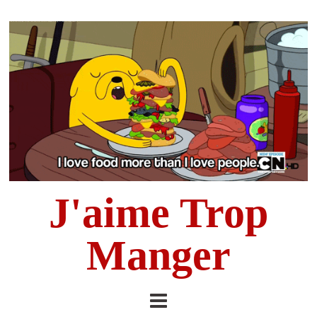
J'aime Trop
Manger