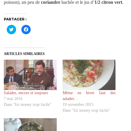
poisson), un peu de
coriandre
hachée et le jus d’
1/2 citron vert
.
PARTAGER :
C
C
l
l
i
i
q
q
u
u
e
e
z
z
ARTICLES SIMILAIRES
p
p
o
o
u
u
r
r
p
p
a
a
r
r
t
t
a
a
g
g
Salades, encore et toujours
Même en hiver faut des
e
e
r
r
7 mai 2016
salades…
s
s
u
u
Dans "Izi money trop facile"
19 novembre 2015
r
r
Dans "Izi money trop facile"
T
F
w
a
i
c
t
e
t
b