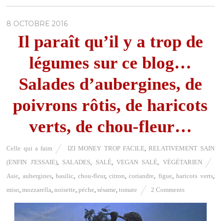
8 OCTOBRE 2016
Il paraît qu’il y a trop de
légumes sur ce blog…
Salades d’aubergines, de
poivrons rôtis, de haricots
verts, de chou-fleur…
Celle qui a faim
IZI MONEY TROP FACILE
,
RELATIVEMENT SAIN
(ENFIN J'ESSAIE)
,
SALADES
,
SALÉ
,
VEGAN SALÉ
,
VÉGÉTARIEN
Asie
,
aubergines
,
basilic
,
chou-fleur
,
citron
,
coriandre
,
figue
,
haricots verts
,
miso
,
mozzarella
,
noisette
,
péche
,
sésame
,
tomate
2 Comments