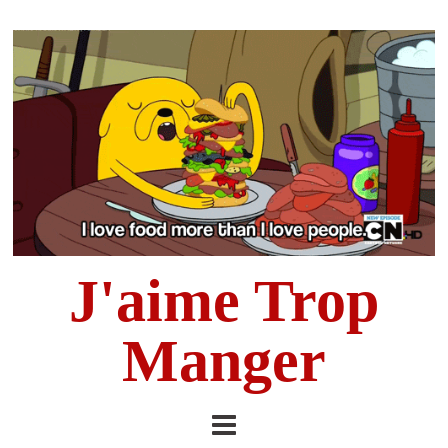
J'aime Trop
Manger