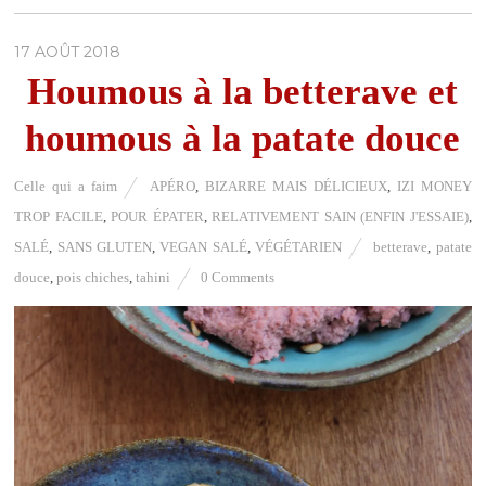
17 AOÛT 2018
Houmous à la betterave et
houmous à la patate douce
Celle qui a faim
APÉRO
,
BIZARRE MAIS DÉLICIEUX
,
IZI MONEY
TROP FACILE
,
POUR ÉPATER
,
RELATIVEMENT SAIN (ENFIN J'ESSAIE)
,
SALÉ
,
SANS GLUTEN
,
VEGAN SALÉ
,
VÉGÉTARIEN
betterave
,
patate
douce
,
pois chiches
,
tahini
0 Comments