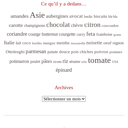
Ce qu’il y a dedans…
Asie
amandes
aubergines
avocat
biscuits
basilic
bla bla
citron
chocolat
carotte
chèvre
champignons
concombre
feta
coriandre
courge butternut
courgette
curry
framboise
gratin
Italie
noisette
lait coco
menthe
oeuf
mangue
oignon
lentilles
mozzarella
parmesan
poivron
Ottolenghi
patate douce
pois chiches
pommes
tomate
riz
pâtes
potimarron
sésame
poulet
ricotta
tofu
USA
épinard
Archives
Archives