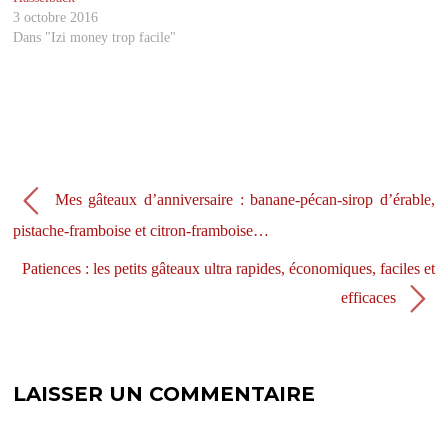
e
r
d
e
3 octobre 2016
a
d
Dans "Izi money trop facile"
n
a
s
n
u
s
n
u
e
n
n
e
o
n
u
o
v
u
e
v
l
e
l
l
e
l
Mes gâteaux d’anniversaire : banane-pécan-sirop d’érable,
f
e
e
f
pistache-framboise et citron-framboise…
n
e
ê
n
t
ê
Patiences : les petits gâteaux ultra rapides, économiques, faciles et
r
t
e
r
efficaces
)
e
)
LAISSER UN COMMENTAIRE