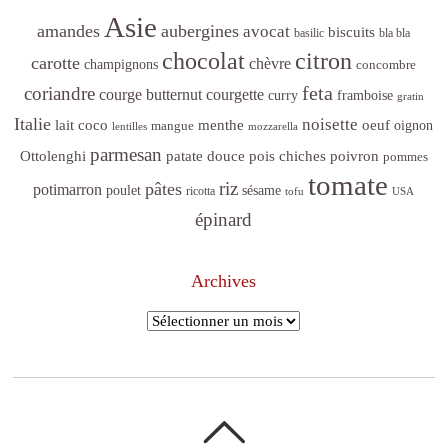
Asie
amandes
aubergines
avocat
biscuits
basilic
bla bla
citron
chocolat
carotte
chèvre
champignons
concombre
feta
coriandre
courge butternut
courgette
curry
framboise
gratin
Italie
noisette
lait coco
menthe
oeuf
mangue
oignon
lentilles
mozzarella
parmesan
poivron
Ottolenghi
patate douce
pois chiches
pommes
tomate
riz
pâtes
potimarron
sésame
poulet
ricotta
tofu
USA
épinard
Archives
Archives