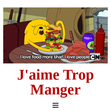
J'aime Trop
Manger