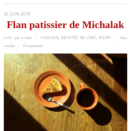
25 JUIN 2019
Flan patissier de Michalak
Celle qui a faim
GATEAUX
,
RECETTE DE CHEF
,
SUCRÉ
flan
,
vanille
0 Comments