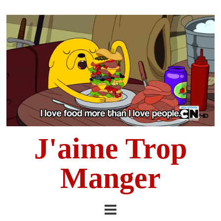
J'aime Trop
Manger