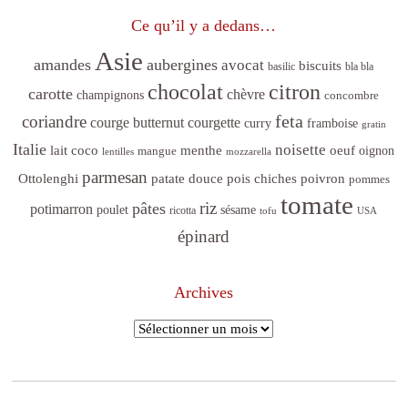
Ce qu’il y a dedans…
Asie
amandes
aubergines
avocat
biscuits
basilic
bla bla
citron
chocolat
carotte
chèvre
champignons
concombre
feta
coriandre
courge butternut
courgette
curry
framboise
gratin
Italie
noisette
lait coco
menthe
oeuf
mangue
oignon
lentilles
mozzarella
parmesan
poivron
Ottolenghi
patate douce
pois chiches
pommes
tomate
riz
pâtes
potimarron
sésame
poulet
ricotta
tofu
USA
épinard
Archives
Archives