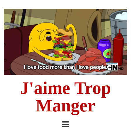
J'aime Trop
Manger