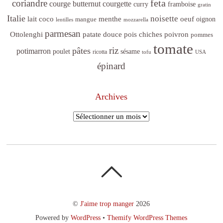
feta
coriandre
courge butternut
courgette
curry
framboise
gratin
Italie
noisette
lait coco
menthe
oeuf
mangue
oignon
lentilles
mozzarella
parmesan
poivron
Ottolenghi
patate douce
pois chiches
pommes
tomate
riz
pâtes
potimarron
sésame
poulet
ricotta
tofu
USA
épinard
Archives
Archives
©
J'aime trop manger
2026
Powered by
WordPress
•
Themify WordPress Themes