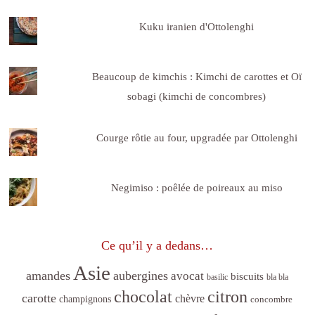
Kuku iranien d'Ottolenghi
Beaucoup de kimchis : Kimchi de carottes et Oï
sobagi (kimchi de concombres)
Courge rôtie au four, upgradée par Ottolenghi
Negimiso : poêlée de poireaux au miso
Ce qu’il y a dedans…
Asie
amandes
aubergines
avocat
biscuits
basilic
bla bla
citron
chocolat
carotte
chèvre
champignons
concombre