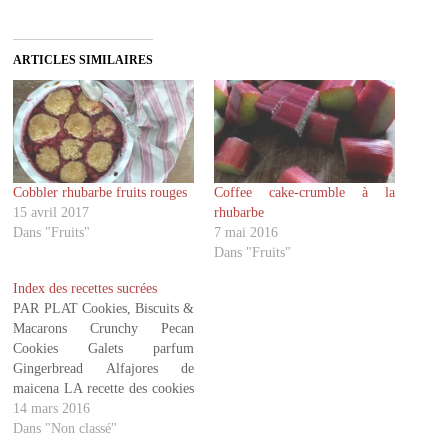
q
q
u
u
e
e
z
z
ARTICLES SIMILAIRES
p
p
o
o
u
u
r
r
p
p
a
a
r
r
t
t
a
a
g
g
Cobbler rhubarbe fruits rouges
Coffee cake-crumble à la
e
e
r
r
15 avril 2017
rhubarbe
s
s
u
u
Dans "Fruits"
7 mai 2016
r
r
Dans "Fruits"
T
F
w
a
i
c
Index des recettes sucrées
t
e
PAR PLAT Cookies, Biscuits &
t
b
e
o
Macarons Crunchy Pecan
r
o
Cookies Galets parfum
(
k
o
(
Gingerbread Alfajores de
u
o
v
u
maicena LA recette des cookies
r
v
Cookies praliné et noisettes
14 mars 2016
e
r
d
e
Cookies au beurre de
Dans "Non classé"
a
d