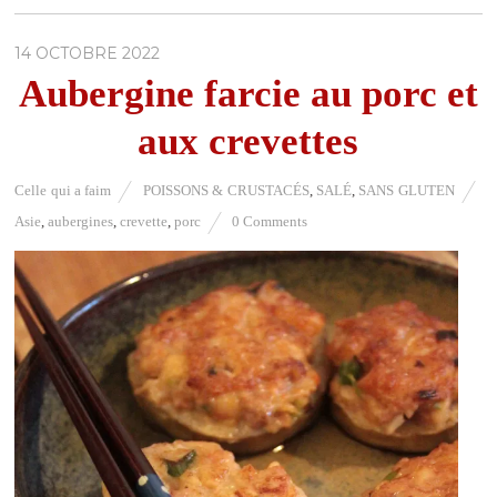
14 OCTOBRE 2022
Aubergine farcie au porc et
aux crevettes
Celle qui a faim
POISSONS & CRUSTACÉS
,
SALÉ
,
SANS GLUTEN
Asie
,
aubergines
,
crevette
,
porc
0 Comments