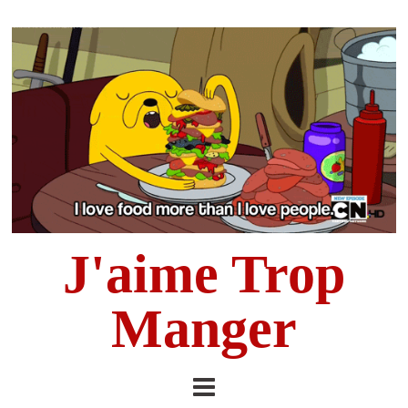
J'aime Trop
Manger