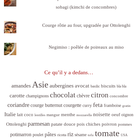
sobagi (kimchi de concombres)
Courge rôtie au four, upgradée par Ottolenghi
Negimiso : poêlée de poireaux au miso
Ce qu’il y a dedans…
Asie
amandes
aubergines
avocat
biscuits
basilic
bla bla
citron
chocolat
carotte
chèvre
champignons
concombre
feta
coriandre
courge butternut
courgette
curry
framboise
gratin
Italie
noisette
lait coco
menthe
oeuf
mangue
oignon
lentilles
mozzarella
parmesan
poivron
Ottolenghi
patate douce
pois chiches
pommes
tomate
riz
pâtes
potimarron
sésame
poulet
ricotta
tofu
USA