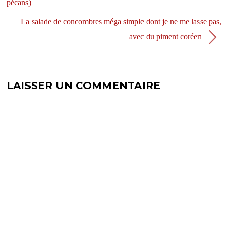
pécans)
n
e
ê
n
t
ê
La salade de concombres méga simple dont je ne me lasse pas,
r
t
e
r
avec du piment coréen
)
e
)
LAISSER UN COMMENTAIRE