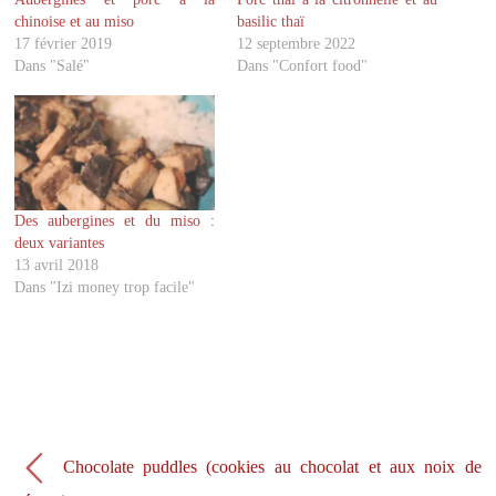
e
e
r
r
chinoise et au miso
basilic thaï
s
s
u
u
17 février 2019
12 septembre 2022
r
r
Dans "Salé"
Dans "Confort food"
T
F
w
a
i
c
t
e
t
b
e
o
r
o
(
k
o
(
u
o
v
u
Des aubergines et du miso :
r
v
deux variantes
e
r
d
e
13 avril 2018
a
d
Dans "Izi money trop facile"
n
a
s
n
u
s
n
u
e
n
n
e
o
n
u
o
v
u
e
v
l
e
l
l
e
l
Chocolate puddles (cookies au chocolat et aux noix de
f
e
e
f