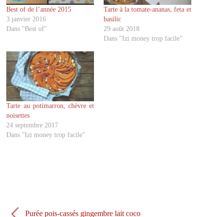
g
g
Best of de l’année 2015
Tarte à la tomate-ananas, feta et
e
e
r
r
3 janvier 2016
basilic
s
s
u
u
Dans "Best of"
29 août 2018
r
r
Dans "Izi money trop facile"
T
F
w
a
i
c
t
e
t
b
e
o
r
o
(
k
o
(
u
o
v
u
Tarte au potimarron, chèvre et
r
v
noisettes
e
r
d
e
24 septembre 2017
a
d
Dans "Izi money trop facile"
n
a
s
n
u
s
n
u
e
n
n
e
o
n
u
o
v
u
e
v
l
e
l
l
e
l
Purée pois-cassés gingembre lait coco