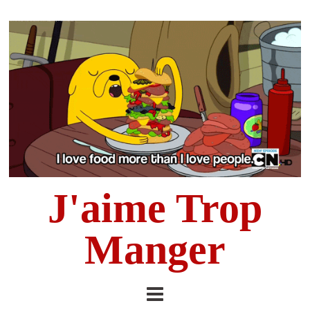
J'aime Trop
Manger