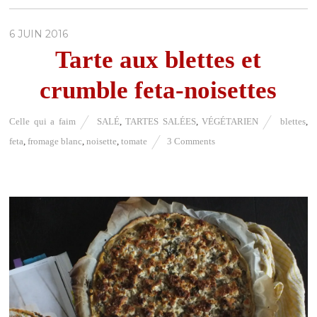
6 JUIN 2016
Tarte aux blettes et
crumble feta-noisettes
Celle qui a faim
SALÉ
,
TARTES SALÉES
,
VÉGÉTARIEN
blettes
,
feta
,
fromage blanc
,
noisette
,
tomate
3 Comments