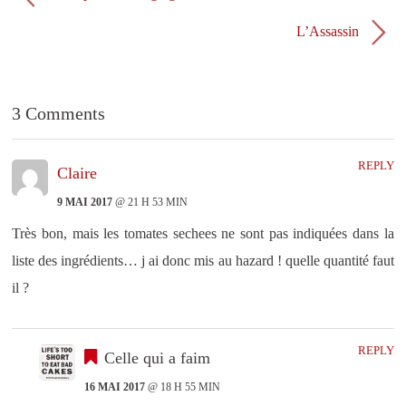
f
e
e
f
n
e
L’Assassin
ê
n
t
ê
r
t
e
r
)
e
)
3 Comments
REPLY
Claire
9 MAI 2017
@ 21 H 53 MIN
Très bon, mais les tomates sechees ne sont pas indiquées dans la
liste des ingrédients… j ai donc mis au hazard ! quelle quantité faut
il ?
REPLY
Celle qui a faim
16 MAI 2017
@ 18 H 55 MIN