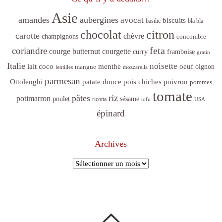
Asie
amandes
aubergines
avocat
biscuits
basilic
bla bla
citron
chocolat
carotte
chèvre
champignons
concombre
feta
coriandre
courge butternut
courgette
curry
framboise
gratin
Italie
noisette
lait coco
menthe
oeuf
mangue
oignon
lentilles
mozzarella
parmesan
poivron
Ottolenghi
patate douce
pois chiches
pommes
tomate
riz
pâtes
potimarron
sésame
poulet
ricotta
tofu
USA
épinard
Archives
Archives