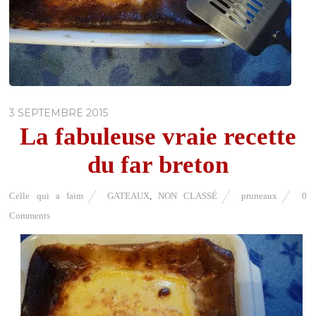
3 SEPTEMBRE 2015
La fabuleuse vraie recette
du far breton
Celle qui a faim
GATEAUX
,
NON CLASSÉ
pruneaux
0
Comments