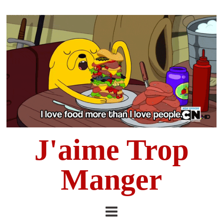
J'aime Trop
Manger