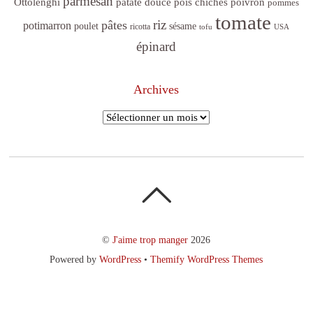
parmesan
poivron
Ottolenghi
patate douce
pois chiches
pommes
tomate
riz
pâtes
potimarron
sésame
poulet
ricotta
tofu
USA
épinard
Archives
Archives
©
J'aime trop manger
2026
Powered by
WordPress
•
Themify WordPress Themes