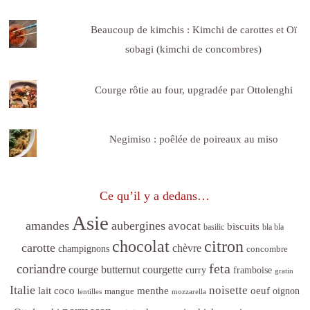
Beaucoup de kimchis : Kimchi de carottes et Oï
sobagi (kimchi de concombres)
Courge rôtie au four, upgradée par Ottolenghi
Negimiso : poêlée de poireaux au miso
Ce qu’il y a dedans…
Asie
amandes
aubergines
avocat
biscuits
basilic
bla bla
citron
chocolat
carotte
chèvre
champignons
concombre
feta
coriandre
courge butternut
courgette
curry
framboise
gratin
Italie
noisette
lait coco
menthe
oeuf
mangue
oignon
lentilles
mozzarella