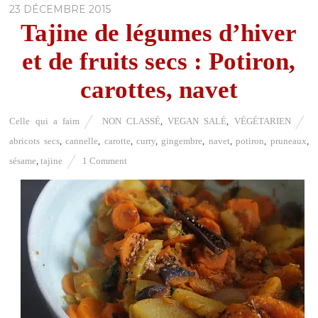
23 DÉCEMBRE 2015
Tajine de légumes d’hiver
et de fruits secs : Potiron,
carottes, navet
Celle qui a faim
NON CLASSÉ
,
VEGAN SALÉ
,
VÉGÉTARIEN
abricots secs
,
cannelle
,
carotte
,
curry
,
gingembre
,
navet
,
potiron
,
pruneaux
,
sésame
,
tajine
1 Comment