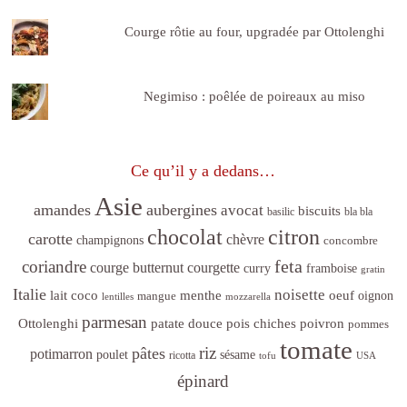
Courge rôtie au four, upgradée par Ottolenghi
Negimiso : poêlée de poireaux au miso
Ce qu’il y a dedans…
Asie
amandes
aubergines
avocat
biscuits
basilic
bla bla
citron
chocolat
carotte
chèvre
champignons
concombre
feta
coriandre
courge butternut
courgette
curry
framboise
gratin
Italie
noisette
lait coco
menthe
oeuf
mangue
oignon
lentilles
mozzarella
parmesan
poivron
Ottolenghi
patate douce
pois chiches
pommes
tomate
riz
pâtes
potimarron
sésame
poulet
ricotta
tofu
USA
épinard