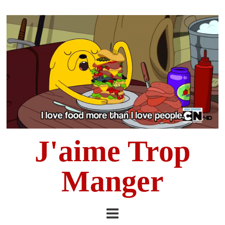
J'aime Trop
Manger