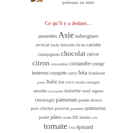
poireaux au miso
Ce qu’il y a dedans…
Asie
amandes
aubergines
carotte
avocat
biscuits
basilic
bla bla
chocolat
chèvre
champignons
citron
coriandre
courge
concombre
feta
butternut
courgette
curry
framboise
Italie
lait coco
mangue
gratin
lentilles
noisette
menthe
oeuf
oignon
mozzarella
parmesan
Ottolenghi
patate douce
poivron
potimarron
pois chiches
pommes
riz
pâtes
sésame
poulet
ricotta
tofu
tomate
épinard
USA