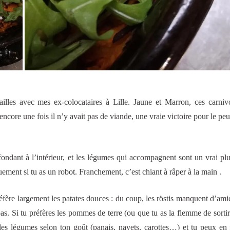
vailles avec mes ex-colocataires à Lille. Jaune et Marron, ces carniv
core une fois il n’y avait pas de viande, une vraie victoire pour le peup
t fondant à l’intérieur, et les légumes qui accompagnent sont un vrai plu
ement si tu as un robot. Franchement, c’est chiant à râper à la main .
réfère largement les patates douces : du coup, les röstis manquent d’am
pas. Si tu préfères les pommes de terre (ou que tu as la flemme de sortir 
les légumes selon ton goût (panais, navets, carottes…) et tu peux en 