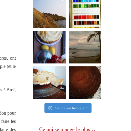
ores, ont
le (et le
s ! Bref,
Suivre sur Instagram
idon pour
faire les
Ce qui se mange le plus…
faire des