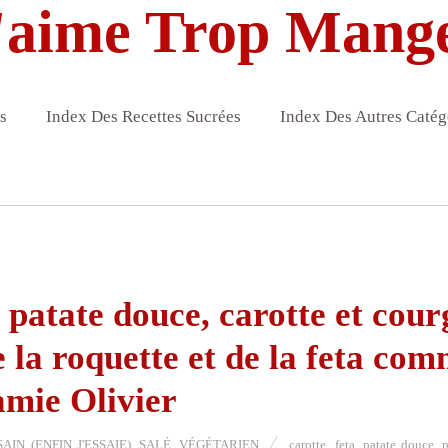
'aime Trop Mang
s
Index Des Recettes Sucrées
Index Des Autres Catég
 patate douce, carotte et cour
de la roquette et de la feta co
amie Olivier
IN (ENFIN J'ESSAIE)
,
SALÉ
,
VÉGÉTARIEN
carotte
,
feta
,
patate douce
,
p