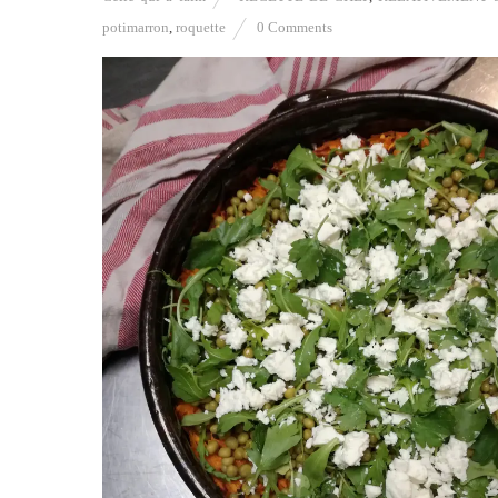
potimarron
,
roquette
0 Comments