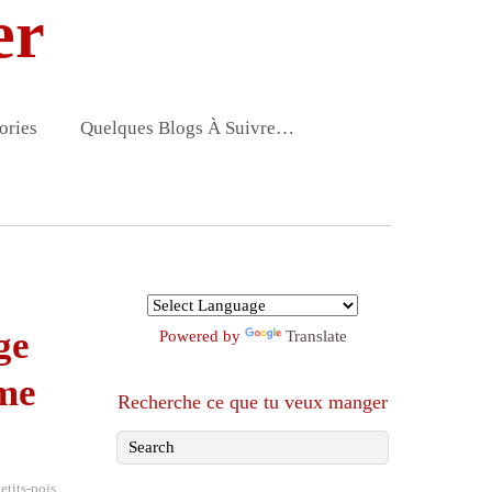
er
ories
Quelques Blogs À Suivre…
ge
Powered by
Translate
mme
Recherche ce que tu veux manger
etits-pois
,