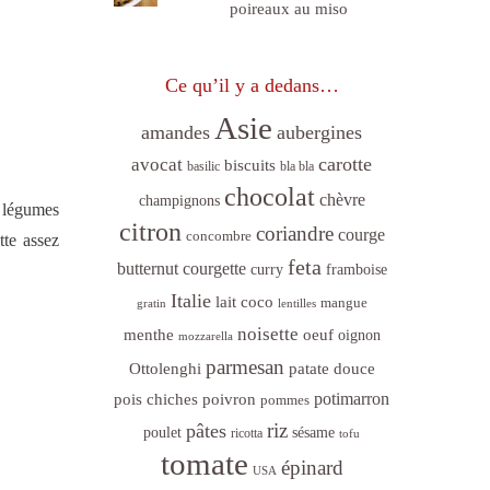
poireaux au miso
Ce qu’il y a dedans…
Asie
amandes
aubergines
carotte
avocat
biscuits
basilic
bla bla
chocolat
chèvre
champignons
s légumes
citron
coriandre
courge
concombre
tte assez
feta
butternut
courgette
curry
framboise
Italie
lait coco
mangue
gratin
lentilles
noisette
menthe
oeuf
oignon
mozzarella
parmesan
Ottolenghi
patate douce
poivron
potimarron
pois chiches
pommes
riz
pâtes
sésame
poulet
ricotta
tofu
tomate
épinard
USA