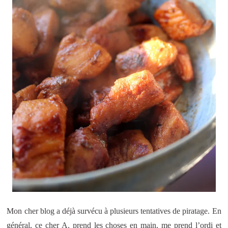
Mon cher blog a déjà survécu à plusieurs tentatives de piratage. En
général, ce cher A. prend les choses en main, me prend l’ordi et