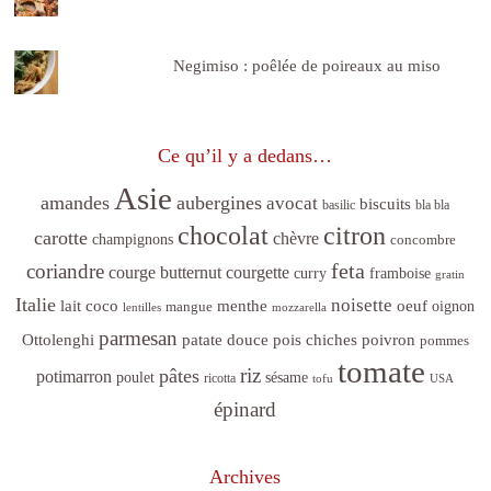
Negimiso : poêlée de poireaux au miso
Ce qu’il y a dedans…
Asie
amandes
aubergines
avocat
biscuits
basilic
bla bla
citron
chocolat
carotte
chèvre
champignons
concombre
feta
coriandre
courge butternut
courgette
curry
framboise
gratin
Italie
noisette
lait coco
menthe
oeuf
mangue
oignon
lentilles
mozzarella
parmesan
poivron
Ottolenghi
patate douce
pois chiches
pommes
tomate
riz
pâtes
potimarron
sésame
poulet
ricotta
tofu
USA
épinard
Archives