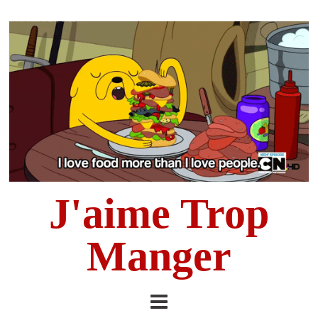
J'aime Trop
Manger