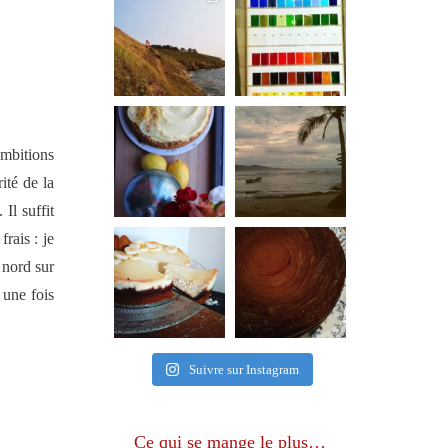
ambitions
ité de la
Il suffit
rais : je
 nord sur
 une fois
Suivre sur Instagram
Ce qui se mange le plus…