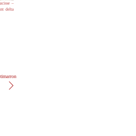
ucisse –
nt delta
otimarron