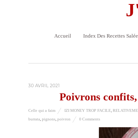
J
Accueil
Index Des Recettes Salée
30 AVRIL 2021
Poivrons confits,
Celle qui a faim
IZI MONEY TROP FACILE
,
RELATIVEMEN
burrata
,
pignons
,
poivron
0 Comments