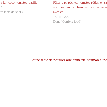
u lait coco, tomates, basilic
Pâtes aux pêches, tomates rôties et sa
17
vous reprendrez bien un peu de varia
re mais délicieux"
avec ça ?
13 août 2021
Dans "Confort food"
Soupe thaïe de nouilles aux épinards, saumon et p