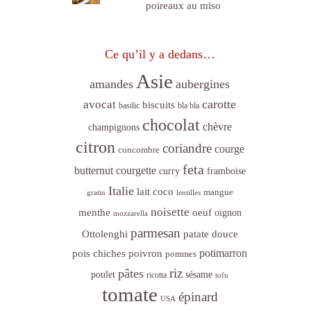
poireaux au miso
Ce qu’il y a dedans…
Asie
amandes
aubergines
carotte
avocat
biscuits
basilic
bla bla
chocolat
chèvre
champignons
citron
coriandre
courge
concombre
feta
butternut
courgette
curry
framboise
Italie
lait coco
mangue
gratin
lentilles
noisette
menthe
oeuf
oignon
mozzarella
parmesan
Ottolenghi
patate douce
poivron
potimarron
pois chiches
pommes
riz
pâtes
sésame
poulet
ricotta
tofu
tomate
épinard
USA