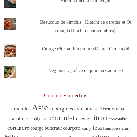
Kuku iranien d'Ottolenghi
Beaucoup de kimchis : Kimchi de carottes et Oï
sobagi (kimchi de concombres)
Courge rôtie au four, upgradée par Ottolenghi
Negimiso : poêlée de poireaux au miso
Ce qu’il y a dedans…
Asie
amandes
aubergines
avocat
biscuits
basilic
bla bla
citron
chocolat
carotte
chèvre
champignons
concombre
feta
coriandre
courge butternut
courgette
curry
framboise
gratin