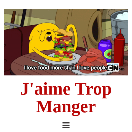
J'aime Trop
Manger