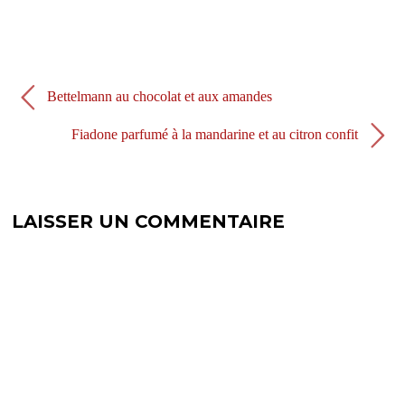
o
n
u
o
v
u
e
v
l
e
l
l
e
l
f
e
Bettelmann au chocolat et aux amandes
e
f
n
e
ê
n
Fiadone parfumé à la mandarine et au citron confit
t
ê
r
t
e
r
)
e
)
LAISSER UN COMMENTAIRE