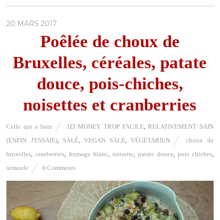
20 MARS 2017
Poêlée de choux de
Bruxelles, céréales, patate
douce, pois-chiches,
noisettes et cranberries
Celle qui a faim
IZI MONEY TROP FACILE
,
RELATIVEMENT SAIN
(ENFIN J'ESSAIE)
,
SALÉ
,
VEGAN SALÉ
,
VÉGÉTARIEN
choux de
bruxelles
,
cranberries
,
fromage blanc
,
noisette
,
patate douce
,
pois chiches
,
semoule
0 Comments