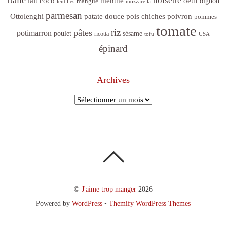
Italie
noisette
lait coco
menthe
oeuf
mangue
oignon
lentilles
mozzarella
parmesan
poivron
Ottolenghi
patate douce
pois chiches
pommes
tomate
riz
pâtes
potimarron
sésame
poulet
ricotta
tofu
USA
épinard
Archives
Archives
©
J'aime trop manger
2026
Powered by
WordPress
•
Themify WordPress Themes