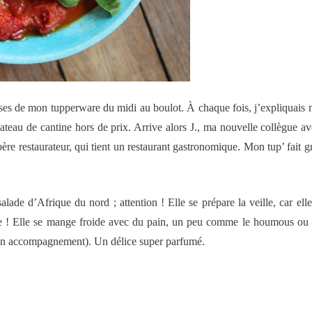
uses de mon tupperware du midi au boulot. À chaque fois, j’expliquais 
 plateau de cantine hors de prix. Arrive alors J., ma nouvelle collègue av
re restaurateur, qui tient un restaurant gastronomique. Mon tup’ fait g
de d’Afrique du nord ; attention ! Elle se prépare la veille, car elle
ire ! Elle se mange froide avec du pain, un peu comme le houmous ou 
 en accompagnement). Un délice super parfumé.