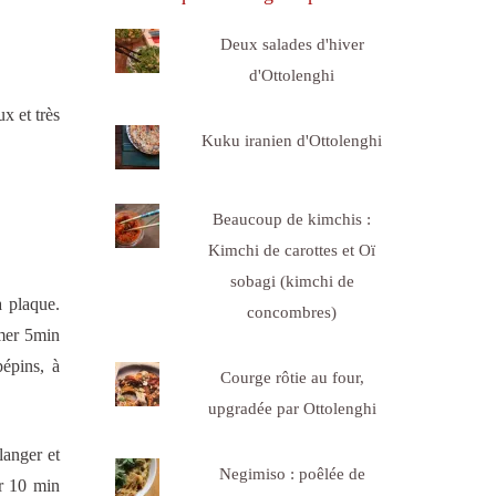
Deux salades d'hiver
d'Ottolenghi
ux et très
Kuku iranien d'Ottolenghi
Beaucoup de kimchis :
Kimchi de carottes et Oï
sobagi (kimchi de
a plaque.
concombres)
rmer 5min
pépins, à
Courge rôtie au four,
upgradée par Ottolenghi
langer et
Negimiso : poêlée de
er 10 min