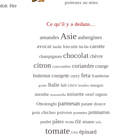
poireaux au miso
doit être
Ce qu’il y a dedans…
Asie
amandes
aubergines
carotte
avocat
biscuits
basilic
bla bla
chocolat
chèvre
champignons
citron
coriandre
courge
concombre
feta
butternut
courgette
curry
framboise
Italie
lait coco
mangue
gratin
lentilles
noisette
menthe
oeuf
oignon
mozzarella
parmesan
Ottolenghi
patate douce
poivron
potimarron
pois chiches
pommes
riz
pâtes
sésame
poulet
ricotta
tofu
tomate
épinard
USA