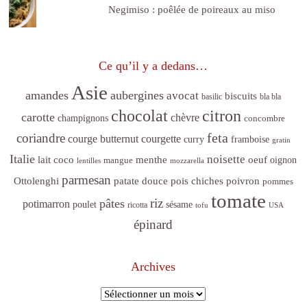
Negimiso : poêlée de poireaux au miso
Ce qu’il y a dedans…
Asie
amandes
aubergines
avocat
biscuits
basilic
bla bla
citron
chocolat
carotte
chèvre
champignons
concombre
feta
coriandre
courge butternut
courgette
curry
framboise
gratin
Italie
noisette
lait coco
menthe
oeuf
mangue
oignon
lentilles
mozzarella
parmesan
poivron
Ottolenghi
patate douce
pois chiches
pommes
tomate
riz
pâtes
potimarron
sésame
poulet
ricotta
tofu
USA
épinard
Archives
Archives