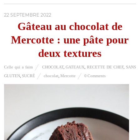
22 SEPTEMBRE 2022
Gâteau au chocolat de
Mercotte : une pâte pour
deux textures
Celle qui a faim
CHOCOLAT
,
GATEAUX
,
RECETTE DE CHEF
,
SANS
GLUTEN
,
SUCRÉ
chocolat
,
Mercotte
0 Comments