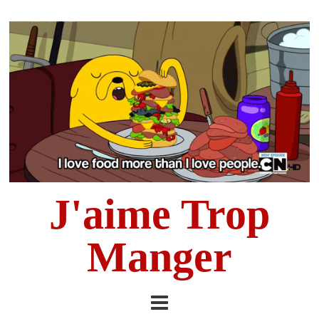
J'aime Trop
Manger