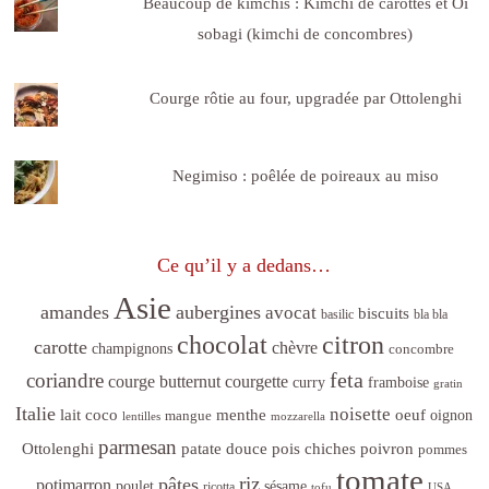
Beaucoup de kimchis : Kimchi de carottes et Oï
sobagi (kimchi de concombres)
Courge rôtie au four, upgradée par Ottolenghi
Negimiso : poêlée de poireaux au miso
Ce qu’il y a dedans…
Asie
amandes
aubergines
avocat
biscuits
basilic
bla bla
citron
chocolat
carotte
chèvre
champignons
concombre
feta
coriandre
courge butternut
courgette
curry
framboise
gratin
Italie
noisette
lait coco
menthe
oeuf
mangue
oignon
lentilles
mozzarella
parmesan
poivron
Ottolenghi
patate douce
pois chiches
pommes
tomate
riz
pâtes
potimarron
sésame
poulet
ricotta
tofu
USA