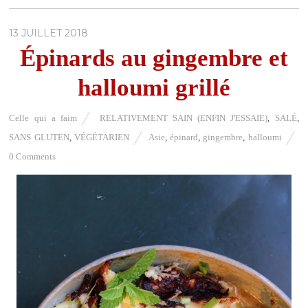
13 JUILLET 2018
Épinards au gingembre et
halloumi grillé
Celle qui a faim
RELATIVEMENT SAIN (ENFIN J'ESSAIE)
,
SALÉ
,
SANS GLUTEN
,
VÉGÉTARIEN
Asie
,
épinard
,
gingembre
,
halloumi
0 Comments