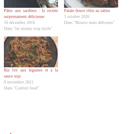
a
a
g
g
Pâtes aux sardines : la recette
Patate douce rôtie au tahini
e
e
r
r
surprenament délicieuse
3 octobre 2020
s
s
u
u
16 décembre 2016
Dans "Bizarre mais délicieux"
r
r
Dans "Izi money trop facile"
T
F
w
a
i
c
t
e
t
b
e
o
r
o
(
k
o
(
u
o
v
u
Riz frit aux légumes et à la
r
v
sauce soja
e
r
d
e
8 novembre 2021
a
d
Dans "Confort food"
n
a
s
n
u
s
n
u
e
n
n
e
o
n
u
o
v
u
e
v
l
e
l
l