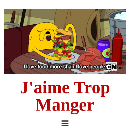
J'aime Trop
Manger