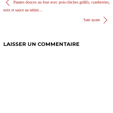
e
l
Patates douces au four avec pois-chiches grillés, cranberries,
f
e
e
f
noix et sauce au tahini…
n
e
ê
n
t
ê
Sate ayam
r
t
e
r
)
e
)
LAISSER UN COMMENTAIRE