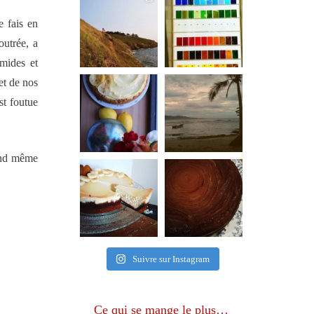
e fais en
outrée, a
umides et
et de nos
st foutue
uand même
Suivre sur Instagram
Ce qui se mange le plus…