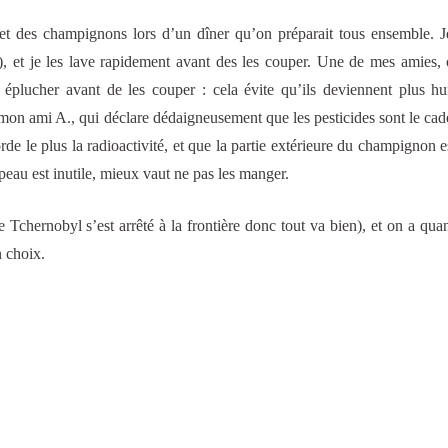
t des champignons lors d’un dîner qu’on préparait tous ensemble. J
), et je les lave rapidement avant des les couper. Une de mes amies, 
les éplucher avant de les couper : cela évite qu’ils deviennent plus h
t mon ami A., qui déclare dédaigneusement que les pesticides sont le cad
de le plus la radioactivité, et que la partie extérieure du champignon e
peau est inutile, mieux vaut ne pas les manger.
de Tchernobyl s’est arrêté à la frontière donc tout va bien), et on a q
n choix.