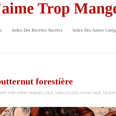
'aime Trop Mang
s
Index Des Recettes Sucrées
Index Des Autres Catég
utternut forestière
NT SAIN (ENFIN J'ESSAIE)
,
SALÉ
,
SANS GLUTEN
,
VEGAN SALÉ
,
VÉGÉTA