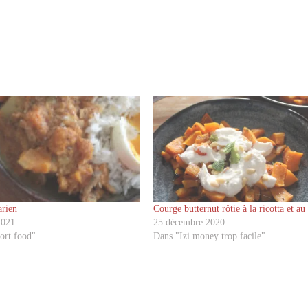
arien
Courge butternut rôtie à la ricotta et au
2021
25 décembre 2020
ort food"
Dans "Izi money trop facile"