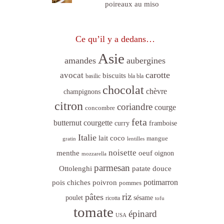
poireaux au miso
Ce qu’il y a dedans…
Asie
amandes
aubergines
carotte
avocat
biscuits
basilic
bla bla
chocolat
chèvre
champignons
citron
coriandre
courge
concombre
feta
butternut
courgette
curry
framboise
Italie
lait coco
mangue
gratin
lentilles
noisette
menthe
oeuf
oignon
mozzarella
parmesan
Ottolenghi
patate douce
poivron
potimarron
pois chiches
pommes
riz
pâtes
sésame
poulet
ricotta
tofu
tomate
épinard
USA