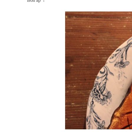
Bon ap’ !