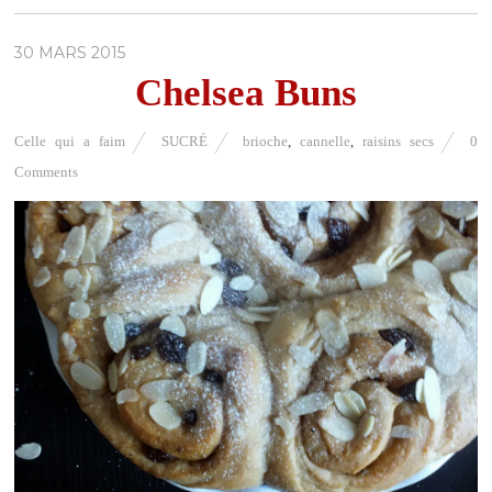
30 MARS 2015
Chelsea Buns
Celle qui a faim
SUCRÉ
brioche
,
cannelle
,
raisins secs
0
Comments