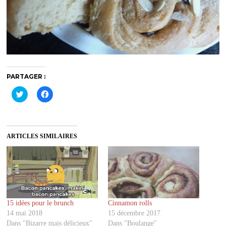
PARTAGER :
C
C
l
l
i
i
q
q
u
u
e
e
z
z
ARTICLES SIMILAIRES
p
p
o
o
u
u
r
r
p
p
a
a
r
r
t
t
a
a
g
g
15 idées pour le brunch
Cinnamon rolls
e
e
r
r
14 mai 2018
15 décembre 2017
s
s
u
u
Dans "Bizarre mais délicieux"
Dans "Boulange"