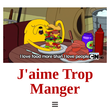
J'aime Trop
Manger