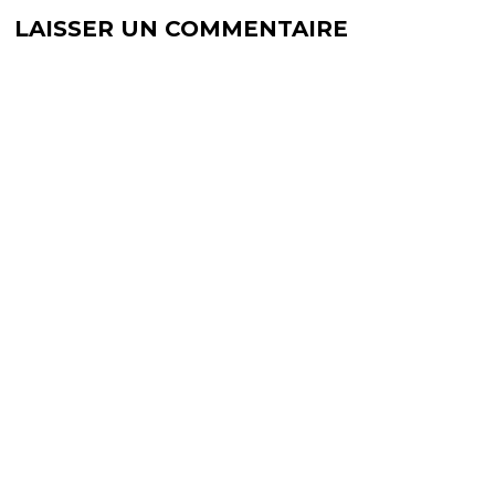
r
t
e
r
LAISSER UN COMMENTAIRE
)
e
)