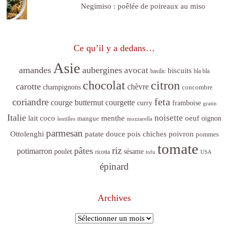
Negimiso : poêlée de poireaux au miso
Ce qu’il y a dedans…
Asie
amandes
aubergines
avocat
biscuits
basilic
bla bla
citron
chocolat
carotte
chèvre
champignons
concombre
feta
coriandre
courge butternut
courgette
curry
framboise
gratin
Italie
noisette
lait coco
menthe
oeuf
mangue
oignon
lentilles
mozzarella
parmesan
poivron
Ottolenghi
patate douce
pois chiches
pommes
tomate
riz
pâtes
potimarron
sésame
poulet
ricotta
tofu
USA
épinard
Archives
Archives