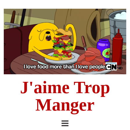
J'aime Trop
Manger