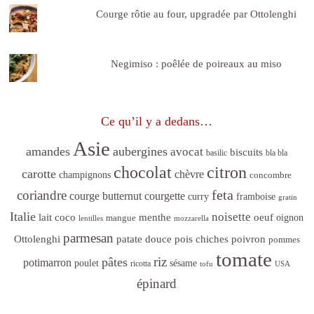
Courge rôtie au four, upgradée par Ottolenghi
Negimiso : poêlée de poireaux au miso
Ce qu’il y a dedans…
Asie
amandes
aubergines
avocat
biscuits
basilic
bla bla
citron
chocolat
carotte
chèvre
champignons
concombre
feta
coriandre
courge butternut
courgette
curry
framboise
gratin
Italie
noisette
lait coco
menthe
oeuf
mangue
oignon
lentilles
mozzarella
parmesan
poivron
Ottolenghi
patate douce
pois chiches
pommes
tomate
riz
pâtes
potimarron
sésame
poulet
ricotta
tofu
USA
épinard