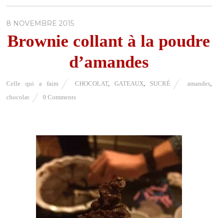
8 NOVEMBRE 2015
Brownie collant à la poudre
d’amandes
Celle qui a faim
CHOCOLAT
,
GATEAUX
,
SUCRÉ
amandes
,
chocolat
0 Comments