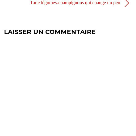
Tarte légumes-champignons qui change un peu
t
ê
r
t
e
r
)
e
)
LAISSER UN COMMENTAIRE