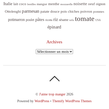
Italie
noisette
lait coco
menthe
oeuf
mangue
oignon
lentilles
mozzarella
parmesan
poivron
Ottolenghi
patate douce
pois chiches
pommes
tomate
riz
pâtes
potimarron
sésame
poulet
ricotta
tofu
USA
épinard
Archives
Archives
©
J'aime trop manger
2026
Powered by
WordPress
•
Themify WordPress Themes