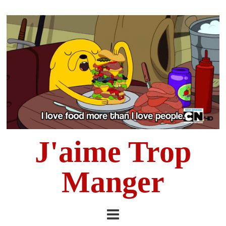
J'aime Trop
Manger