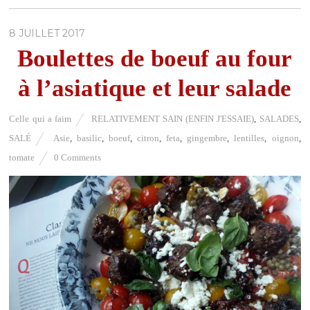
8 JUILLET 2017
Boulettes de boeuf au four
à l’asiatique et leur salade
Celle qui a faim
RELATIVEMENT SAIN (ENFIN J'ESSAIE)
,
SALADES
,
SALÉ
Asie
,
basilic
,
boeuf
,
citron
,
feta
,
gingembre
,
lentilles
,
oignon
,
tomate
0 Comments