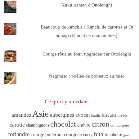
Kuku iranien d'Ottolenghi
Beaucoup de kimchis : Kimchi de carottes et Oï
sobagi (kimchi de concombres)
Courge rôtie au four, upgradée par Ottolenghi
Negimiso : poêlée de poireaux au miso
Ce qu’il y a dedans…
Asie
amandes
aubergines
avocat
biscuits
basilic
bla bla
citron
chocolat
carotte
chèvre
champignons
concombre
feta
coriandre
courge butternut
courgette
curry
framboise
gratin