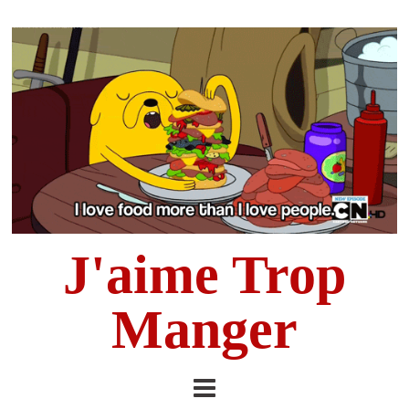
J'aime Trop
Manger