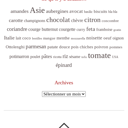
Asie
amandes
aubergines
avocat
biscuits
basilic
bla bla
citron
chocolat
carotte
chèvre
champignons
concombre
feta
coriandre
courge butternut
courgette
curry
framboise
gratin
Italie
noisette
lait coco
menthe
oeuf
mangue
oignon
lentilles
mozzarella
parmesan
poivron
Ottolenghi
patate douce
pois chiches
pommes
tomate
riz
pâtes
potimarron
sésame
poulet
ricotta
tofu
USA
épinard
Archives
Archives