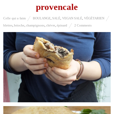
provencale
Celle qui a faim
BOULANGE
,
SALÉ
,
VEGAN SALÉ
,
VÉGÉTARIEN
blettes
,
brioche
,
champignons
,
chèvre
,
épinard
2 Comments