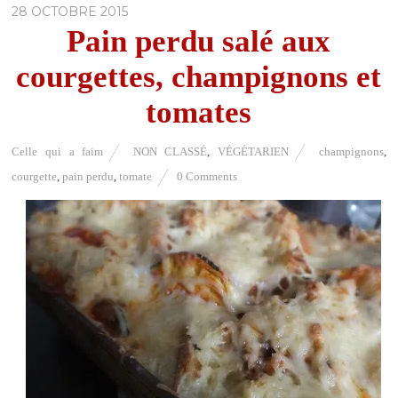
28 OCTOBRE 2015
Pain perdu salé aux
courgettes, champignons et
tomates
Celle qui a faim
NON CLASSÉ
,
VÉGÉTARIEN
champignons
,
courgette
,
pain perdu
,
tomate
0 Comments