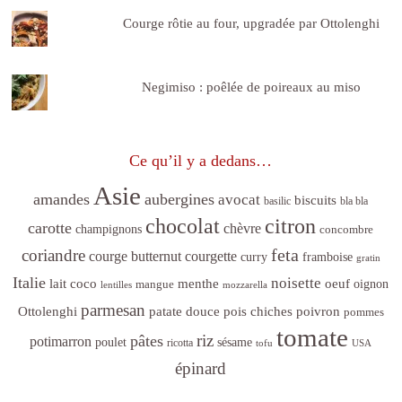
Courge rôtie au four, upgradée par Ottolenghi
Negimiso : poêlée de poireaux au miso
Ce qu’il y a dedans…
Asie
amandes
aubergines
avocat
biscuits
basilic
bla bla
citron
chocolat
carotte
chèvre
champignons
concombre
feta
coriandre
courge butternut
courgette
curry
framboise
gratin
Italie
noisette
lait coco
menthe
oeuf
mangue
oignon
lentilles
mozzarella
parmesan
poivron
Ottolenghi
patate douce
pois chiches
pommes
tomate
riz
pâtes
potimarron
sésame
poulet
ricotta
tofu
USA
épinard