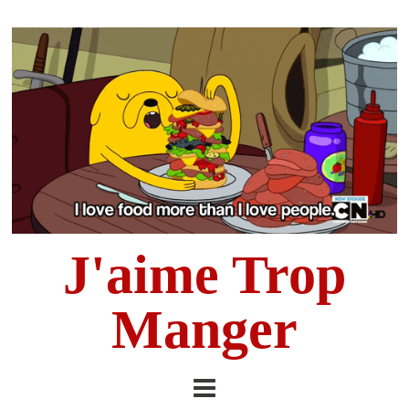
J'aime Trop
Manger